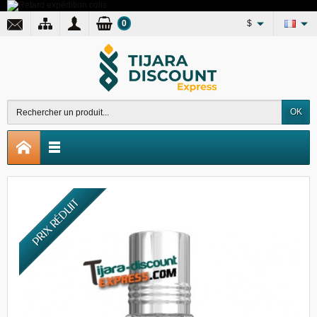
0
$
OK
PRIX RÉDUIT