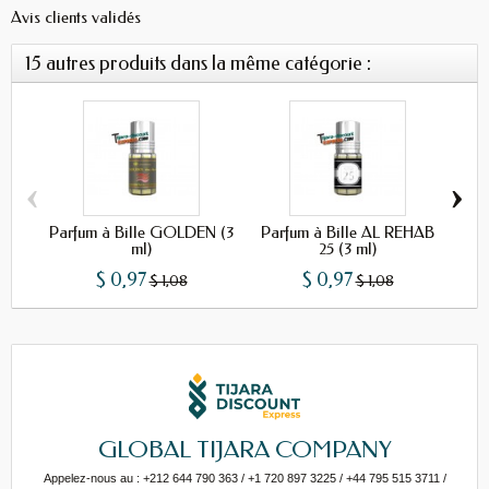
Avis clients validés
15 autres produits dans la même catégorie :
‹
›
Parfum à Bille GOLDEN (3
Parfum à Bille AL REHAB
Parf
ml)
25 (3 ml)
$ 0,97
$ 0,97
$ 1,08
$ 1,08
GLOBAL TIJARA COMPANY
Appelez-nous au : +212 644 790 363 / +1 720 897 3225 / +44 795 515 3711 /