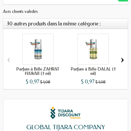
Avis clients validés
30 autres produits dans la même catégorie :
‹
›
Parfum à Bille ZAHRAT
Parfum à Bille DALAL (3
P
HAWAII (3 ml)
ml)
$ 0,97
$ 0,97
$ 1,08
$ 1,08
GLOBAL TIJARA COMPANY