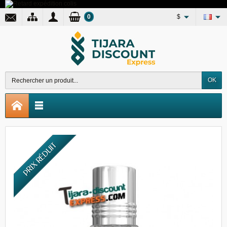
0
$
OK
PRIX RÉDUIT