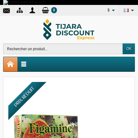
0
$
OK
PRIX RÉDUIT