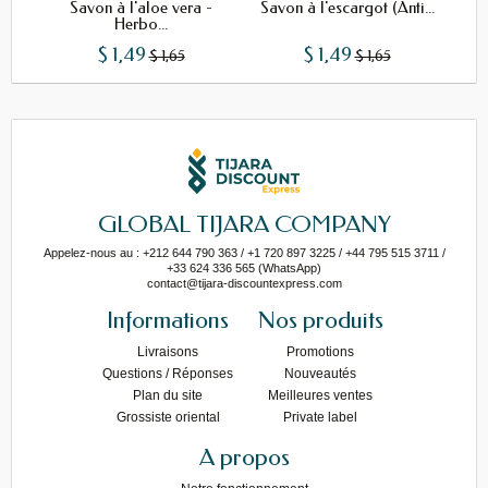
Savon à l'aloe vera -
Savon à l'escargot (Anti...
Gel 
Herbo...
$ 1,49
$ 1,49
$ 1,65
$ 1,65
GLOBAL TIJARA COMPANY
Appelez-nous au : +212 644 790 363 / +1 720 897 3225 / +44 795 515 3711 /
+33 624 336 565 (WhatsApp)
contact@tijara-discountexpress.com
Informations
Nos produits
Livraisons
Promotions
Questions / Réponses
Nouveautés
Plan du site
Meilleures ventes
Grossiste oriental
Private label
A propos