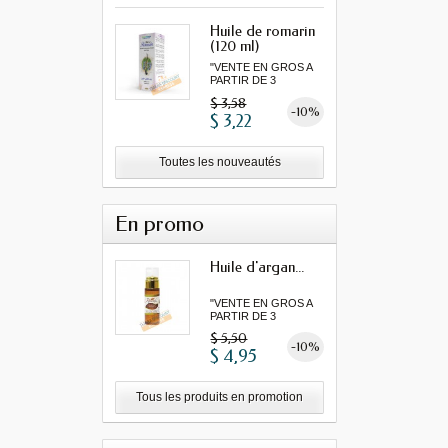
Huile de romarin
(120 ml)
"VENTE EN GROS A
PARTIR DE 3
MINIMUM"...
$ 3,58
-10%
$ 3,22
Toutes les nouveautés
En promo
Huile d'argan...
"VENTE EN GROS A
PARTIR DE 3
MINIMUM"...
$ 5,50
-10%
$ 4,95
Tous les produits en promotion