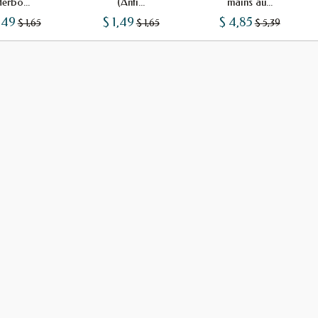
erbo...
(Anti...
mains au...
,49
$ 1,49
$ 4,85
$ 1,65
$ 1,65
$ 5,39