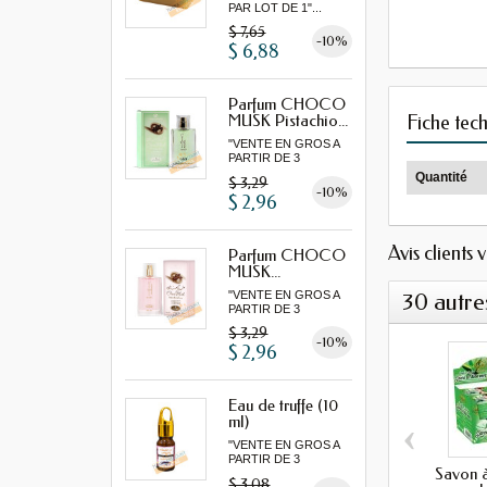
PAR LOT DE 1"...
$ 7,65
-10%
$ 6,88
Parfum CHOCO
MUSK Pistachio...
Fiche tec
"VENTE EN GROS A
PARTIR DE 3
MINIMUM"...
Quantité
$ 3,29
-10%
$ 2,96
Avis clients 
Parfum CHOCO
MUSK...
"VENTE EN GROS A
30 autre
PARTIR DE 3
MINIMUM"...
$ 3,29
-10%
$ 2,96
Eau de truffe (10
‹
ml)
"VENTE EN GROS A
PARTIR DE 3
Savon à
MINIMUM"
$ 3,08