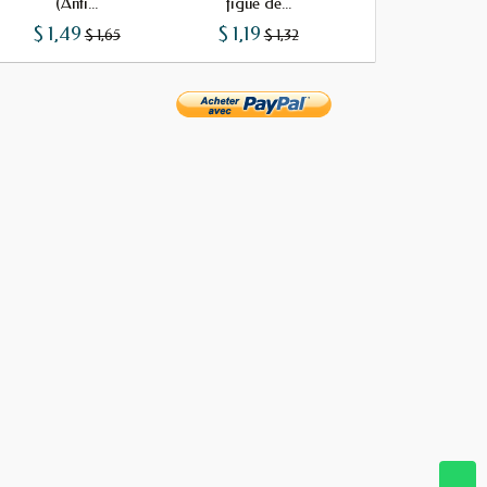
(Anti...
figue de...
$ 1,49
$ 1,19
$ 0,99
$ 1,65
$ 1,32
$ 1,10