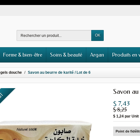
OK
Forme & bien-être
Soins & beauté
Argan
Produits en 
 gels douche
Savon au beurre de karité / Lot de 6
Savon au 
UIT
$ 7,43
$ 8,25
$ 1,24
par Unit
Point de fidéli