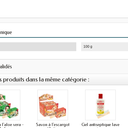
hnique
100 g
validés
s produits dans la même catégorie :
 l'aloe vera -
Savon à l'escargot
Gel antiseptique lave