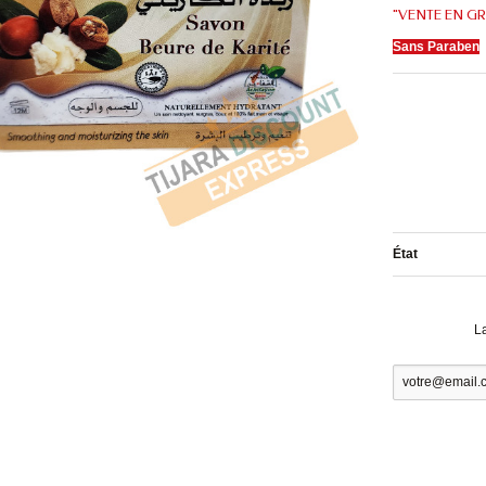
"VENTE EN GR
Sans Paraben
État
L