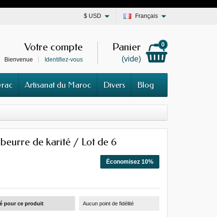
$
USD
Français
Votre compte
Panier
0
(vide)
Bienvenue
Identifiez-vous
vrac
Artisanat du Maroc
Divers
Blog
beurre de karité / Lot de 6
Économisez 10%
té pour ce produit
Aucun point de fidélité