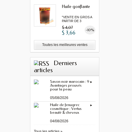
Huile gonflante
"VENTE EN GROS A
PARTIR DE 3
MINIMUM"...
$ 4,07
-10%
$ 3,66
Toutes les meilleures ventes
Derniers
articles
Savon noir marocain : 9
Avantages prouvés
pour la peau
05/08/2026
Huile de fenugrec
cosmétique : Vertus
beauté & cheveux
04/08/2026
Tous les articles »