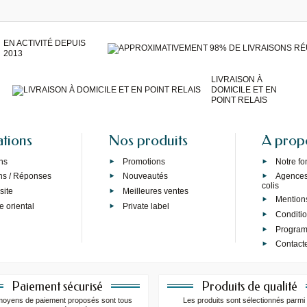
EN ACTIVITÉ DEPUIS
2013
LIVRAISON À
DOMICILE ET EN
POINT RELAIS
ations
Nos produits
A prop
ns
Promotions
Notre f
ns / Réponses
Nouveautés
Agences 
colis
site
Meilleures ventes
Mention
e oriental
Private label
Conditi
Programm
Contact
Paiement sécurisé
Produits de qualité
moyens de paiement proposés sont tous
Les produits sont sélectionnés parmi 