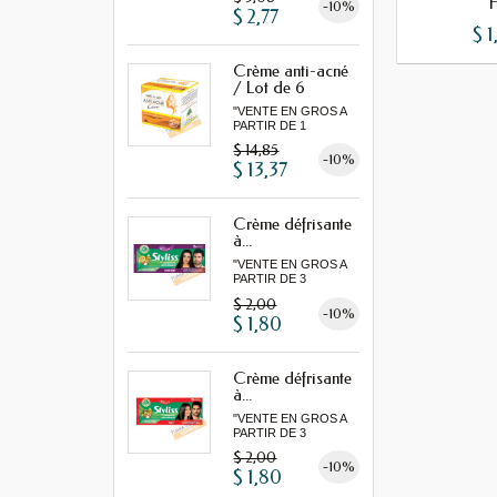
H
-10%
$ 2,77
$ 1
Crème anti-acné
/ Lot de 6
"VENTE EN GROS A
PARTIR DE 1
LOT MINIMUM"
$ 14,85
-10%
$ 13,37
Crème défrisante
à...
"VENTE EN GROS A
PARTIR DE 3
MINIMUM"
$ 2,00
-10%
$ 1,80
Crème défrisante
à...
"VENTE EN GROS A
PARTIR DE 3
MINIMUM"
$ 2,00
-10%
$ 1,80