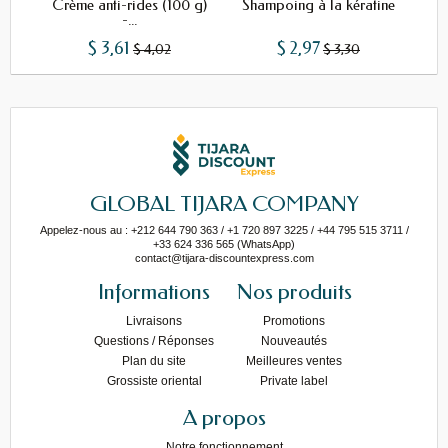
Crème anti-rides (100 g)
Shampoing à la kératine
Sh
-...
$ 3,61
$ 2,97
$ 4,02
$ 3,30
GLOBAL TIJARA COMPANY
Appelez-nous au : +212 644 790 363 / +1 720 897 3225 / +44 795 515 3711 /
+33 624 336 565 (WhatsApp)
contact@tijara-discountexpress.com
Informations
Nos produits
Livraisons
Promotions
Questions / Réponses
Nouveautés
Plan du site
Meilleures ventes
Grossiste oriental
Private label
A propos
Notre fonctionnement