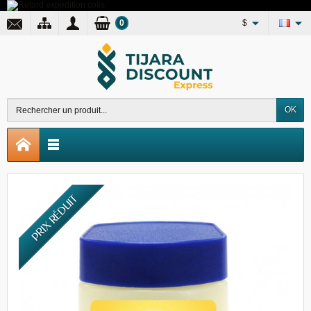
0
$
OK
PRIX RÉDUIT