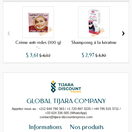
‹
›
Crème anti-rides (100 g)
Shampoing à la kératine
Sh
-...
$ 3,61
$ 2,97
$ 4,02
$ 3,30
GLOBAL TIJARA COMPANY
Appelez-nous au : +212 644 790 363 / +1 720 897 3225 / +44 795 515 3711 /
+33 624 336 565 (WhatsApp)
contact@tijara-discountexpress.com
Informations
Nos produits