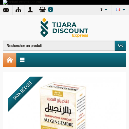
0
$
OK
PRIX RÉDUIT