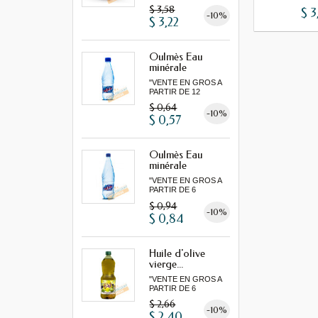
MINIMUM"...
$ 3,58
$ 3
-10%
$ 3,22
Oulmès Eau
minérale
gazeuse...
"VENTE EN GROS A
PARTIR DE 12
MINIMUM"
$ 0,64
-10%
$ 0,57
Oulmès Eau
minérale
gazeuse...
"VENTE EN GROS A
PARTIR DE 6
MINIMUM"
$ 0,94
-10%
$ 0,84
Huile d'olive
vierge...
"VENTE EN GROS A
PARTIR DE 6
MINIMUM"...
$ 2,66
-10%
$ 2,40