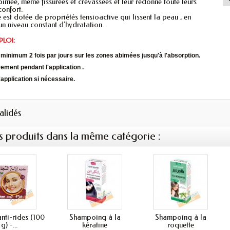
bimée, méme fissurées et crevassées et leur redonne toute leurs
confort.
 est dotée de propriétés tensioactive qui lissent la peau , en
un niveau constant d'hydratation.
LOI:
 minimum 2 fois par jours sur les zones abimées jusqu'à l'absorption.
ement pendant l'application .
'application si nécessaire.
validés
s produits dans la même catégorie :
nti-rides (100
Shampoing à la
Shampoing à la
g) -...
kératine
roquette