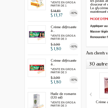
les peaux a
"VENTE EN GROS A
douceur et 
PARTIR DE 1
La glycérine
LOT MINIMUM"
$ 14,85
maintenant 
-10%
$ 13,37
MODE D'EMP
Appliquer au
Crème défrisante
à...
Masser légèr
"VENTE EN GROS A
Renouveler l
PARTIR DE 3
MINIMUM"
$ 2,00
-10%
$ 1,80
Avis clients 
Crème défrisante
30 autre
à...
"VENTE EN GROS A
PARTIR DE 3
MINIMUM"
$ 2,00
-10%
$ 1,80
‹
Huile de romarin
(120 ml)
Crème a
"VENTE EN GROS A
PARTIR DE 3