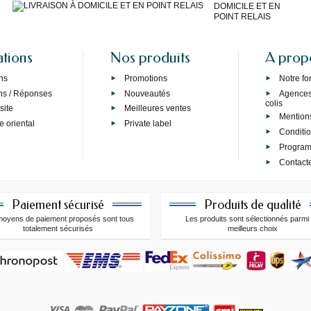
DOMICILE ET EN
POINT RELAIS
ations
Nos produits
A prop
ns
Promotions
Notre f
ns / Réponses
Nouveautés
Agences 
colis
site
Meilleures ventes
Mention
e oriental
Private label
Conditi
Programm
Contact
Paiement sécurisé
Produits de qualité
moyens de paiement proposés sont tous
Les produits sont sélectionnés parmi 
totalement sécurisés
meilleurs choix