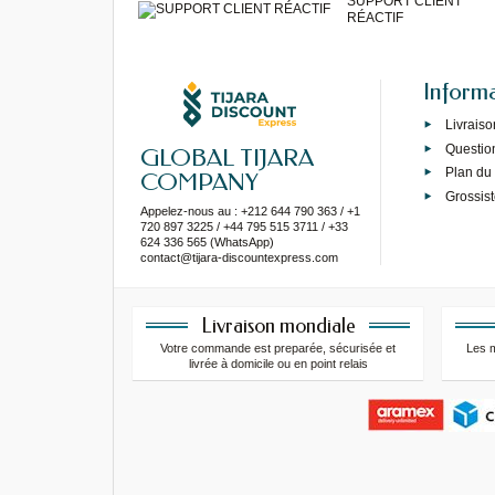
SUPPORT CLIENT
RÉACTIF
Inform
Livraiso
Questio
GLOBAL TIJARA
Plan du 
COMPANY
Grossist
Appelez-nous au : +212 644 790 363 / +1
720 897 3225 / +44 795 515 3711 / +33
624 336 565 (WhatsApp)
contact@tijara-discountexpress.com
Livraison mondiale
Votre commande est preparée, sécurisée et
Les 
livrée à domicile ou en point relais