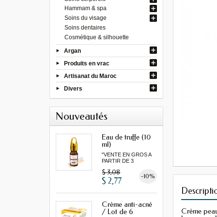
Hammam & spa
Soins du visage
Soins dentaires
Cosmétique & silhouette
Argan
Produits en vrac
Artisanat du Maroc
Divers
Nouveautés
Eau de truffe (10
ml)
"VENTE EN GROS A
PARTIR DE 3
MINIMUM"
$ 3,08
-10%
$ 2,77
Descripti
Crème anti-acné
Crème peau 
/ Lot de 6