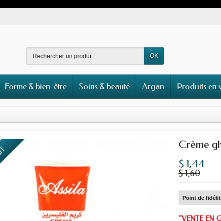
OK
Forme & bien-être
Soins & beauté
Argan
Produits en 
Crème gl
UIT
$ 1,44
$ 1,60
Point de fidéli
"VENTE EN 