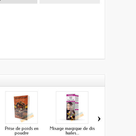
›
Prise de poids en
Mixage maqique de dix
Savon à l'akar fa
poudre
huiles...