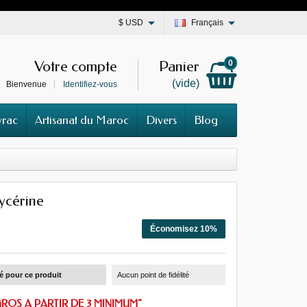
$
USD
Français
Votre compte
Panier
0
(vide)
Bienvenue
Identifiez-vous
vrac
Artisanat du Maroc
Divers
Blog
ycérine
Économisez 10%
té pour ce produit
Aucun point de fidélité
GROS A PARTIR DE 3 MINIMUM"