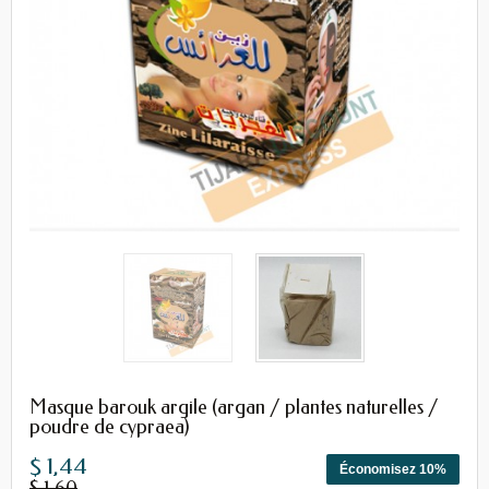
Masque barouk argile (argan / plantes naturelles /
poudre de cypraea)
$ 1,44
Économisez 10%
$ 1,60