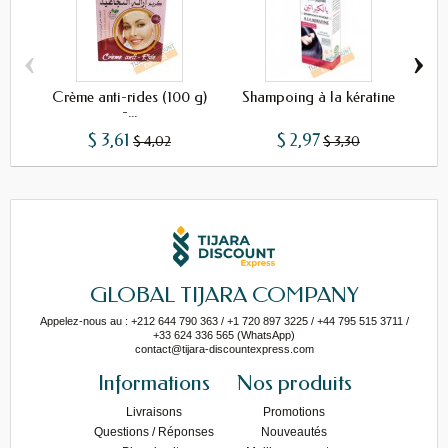
‹
›
Crème anti-rides (100 g)
Shampoing à la kératine
Sh
-...
$ 3,61
$ 2,97
$ 4,02
$ 3,30
GLOBAL TIJARA COMPANY
Appelez-nous au : +212 644 790 363 / +1 720 897 3225 / +44 795 515 3711 /
+33 624 336 565 (WhatsApp)
contact@tijara-discountexpress.com
Informations
Nos produits
Livraisons
Promotions
Questions / Réponses
Nouveautés