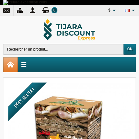
0
$
OK
PRIX RÉDUIT