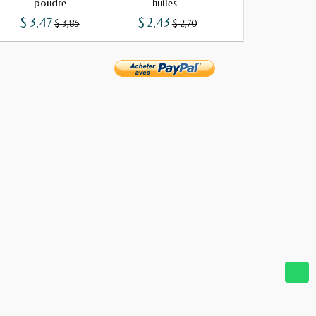
poudre
huiles...
$ 3,47
$ 2,43
$ 1,29
$ 3,85
$ 2,70
$ 1,43