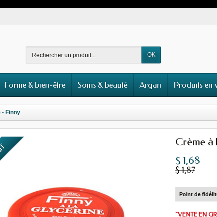
OK
Forme & bien-être
Soins & beauté
Argan
Produits en 
 - Finny
Crème à l
UIT
$ 1,68
$ 1,87
Point de fidéli
"VENTE EN GR