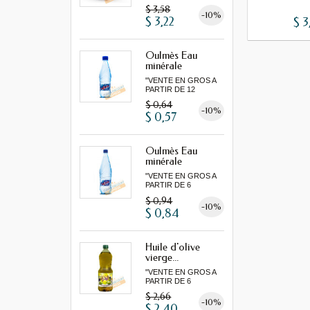
MINIMUM"...
$ 3,58
-10%
$ 3,22
$ 3
Oulmès Eau
minérale
gazeuse...
"VENTE EN GROS A
PARTIR DE 12
MINIMUM"
$ 0,64
-10%
$ 0,57
Oulmès Eau
minérale
gazeuse...
"VENTE EN GROS A
PARTIR DE 6
MINIMUM"
$ 0,94
-10%
$ 0,84
Huile d'olive
vierge...
"VENTE EN GROS A
PARTIR DE 6
MINIMUM"...
$ 2,66
-10%
$ 2,40