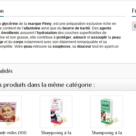
on
F
a
glycérine
de la
marque Finny
, est une préparation exclusive riche en
le contient de l’
allantoïne
ainsi que du
beurre de karité
. Des
agents
t
émollients
assurent l’
hydratation
des couches superficielles de
Fine et non grasse, elle contribue à
protéger
,
adoucir
et
assouplir
la
peau
ge
et du
corps
notamment avec son étalement remarquable et sa
omplète. Votre
peau
retrouve sa
souplesse
, sa
douceur
tout en ayant un
validés
s produits dans la même catégorie :
nti-rides (100
Shampoing à la
Shampoing à la