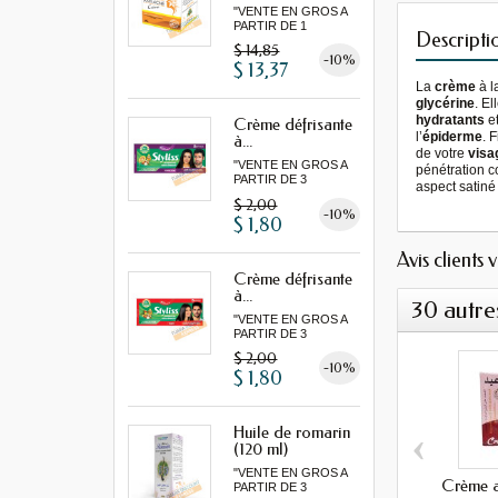
"VENTE EN GROS A
PARTIR DE 1
Descripti
LOT MINIMUM"
$ 14,85
-10%
$ 13,37
La
crème
à l
glycérine
. El
hydratants
e
Crème défrisante
l’
épiderme
. 
à...
de votre
visa
"VENTE EN GROS A
pénétration c
PARTIR DE 3
aspect satiné
MINIMUM"
$ 2,00
-10%
$ 1,80
Avis clients 
Crème défrisante
à...
30 autre
"VENTE EN GROS A
PARTIR DE 3
MINIMUM"
$ 2,00
-10%
$ 1,80
‹
Huile de romarin
(120 ml)
"VENTE EN GROS A
Crème a
PARTIR DE 3