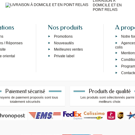
LIVRAISON À
DOMICILE ET EN
POINT RELAIS
ations
Nos produits
A prop
ns
Promotions
Notre f
ns / Réponses
Nouveautés
Agences 
colis
site
Meilleures ventes
Mention
e oriental
Private label
Conditi
Programm
Contact
Paiement sécurisé
Produits de qualité
moyens de paiement proposés sont tous
Les produits sont sélectionnés parmi 
totalement sécurisés
meilleurs choix