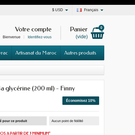
$
USD
Français
Votre compte
Panier
0
(vide)
Bienvenue
Identifiez-vous
vrac
Artisanat du Maroc
Autres produits
a glycérine (200 ml) - Finny
Économisez 10%
té pour ce produit
Aucun point de fidélité
OS A PARTIR DE 3 MINIMUM"