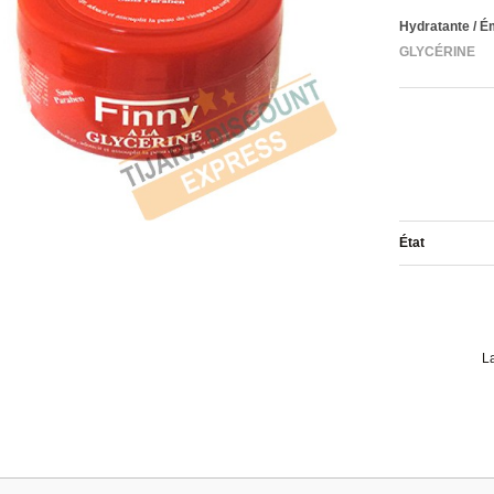
Hydratante / Ém
GLYCÉRINE
État
L