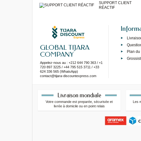
SUPPORT CLIENT
RÉACTIF
Inform
Livraiso
Questio
GLOBAL TIJARA
Plan du 
COMPANY
Grossist
Appelez-nous au : +212 644 790 363 / +1
720 897 3225 / +44 795 515 3711 / +33
624 336 565 (WhatsApp)
contact@tijara-discountexpress.com
Livraison mondiale
Votre commande est preparée, sécurisée et
Les 
livrée à domicile ou en point relais