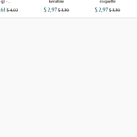
g) -...
kératine
roquette
,61
$ 2,97
$ 2,97
$ 4,02
$ 3,30
$ 3,30