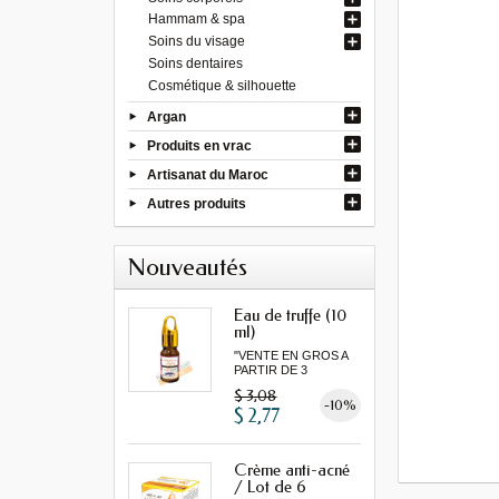
Hammam & spa
Soins du visage
Soins dentaires
Cosmétique & silhouette
Argan
Produits en vrac
Artisanat du Maroc
Autres produits
Nouveautés
Eau de truffe (10
ml)
"VENTE EN GROS A
PARTIR DE 3
MINIMUM"
$ 3,08
-10%
$ 2,77
Crème anti-acné
/ Lot de 6