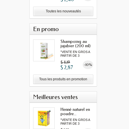
Toutes les nouveautés
En promo
Shampoing au
jujubier (200 ml)
"VENTE EN GROS A
PARTIR DE 3
MINIMUM"...
$ 3,19
-10%
$ 2,87
Tous les produits en promotion
Meilleures ventes
Henné naturel en
poudre...
"VENTE EN GROS A
PARTIR DE 3
MINIMUM"...