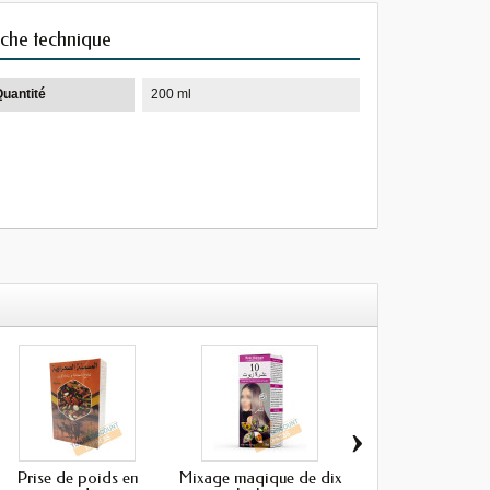
iche technique
Quantité
200 ml
›
Prise de poids en
Mixage maqique de dix
Savon à l'akar fa