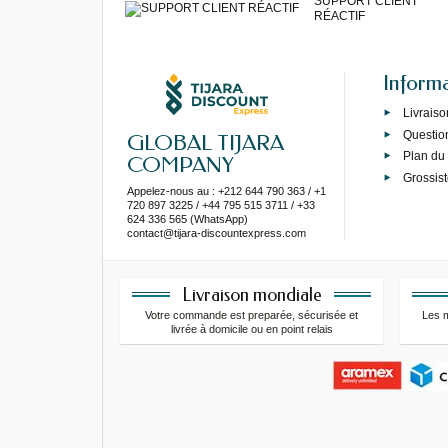
SUPPORT CLIENT
RÉACTIF
Inform
Livraiso
Questio
GLOBAL TIJARA
Plan du 
COMPANY
Grossist
Appelez-nous au : +212 644 790 363 / +1
720 897 3225 / +44 795 515 3711 / +33
624 336 565 (WhatsApp)
contact@tijara-discountexpress.com
Livraison mondiale
Votre commande est preparée, sécurisée et
Les 
livrée à domicile ou en point relais