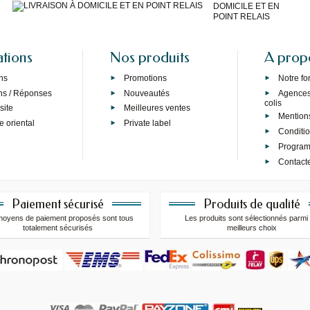
DOMICILE ET EN
POINT RELAIS
ations
Nos produits
A prop
ns
Promotions
Notre f
ns / Réponses
Nouveautés
Agences 
colis
site
Meilleures ventes
Mention
e oriental
Private label
Conditi
Programm
Contact
Paiement sécurisé
Produits de qualité
moyens de paiement proposés sont tous
Les produits sont sélectionnés parmi 
totalement sécurisés
meilleurs choix