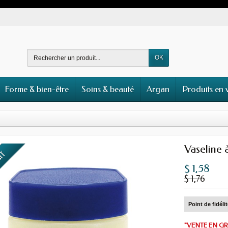
OK
Forme & bien-être
Soins & beauté
Argan
Produits en 
Vaseline à
UIT
$ 1,58
$ 1,76
Point de fidéli
"VENTE EN GR