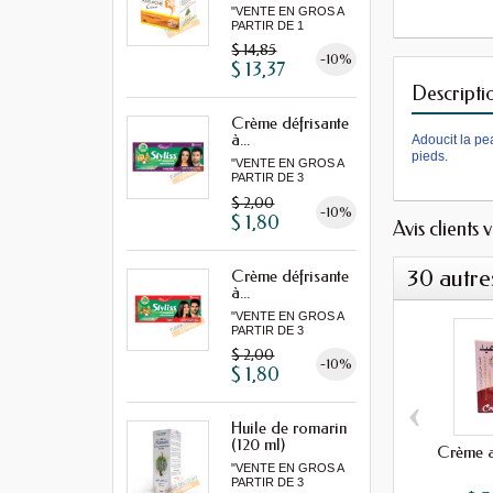
"VENTE EN GROS A
PARTIR DE 1
LOT MINIMUM"
$ 14,85
-10%
$ 13,37
Descripti
Crème défrisante
à...
Adoucit la pe
pieds.
"VENTE EN GROS A
PARTIR DE 3
MINIMUM"
$ 2,00
-10%
$ 1,80
Avis clients 
30 autre
Crème défrisante
à...
"VENTE EN GROS A
PARTIR DE 3
MINIMUM"
$ 2,00
-10%
$ 1,80
‹
Huile de romarin
(120 ml)
Crème a
"VENTE EN GROS A
PARTIR DE 3