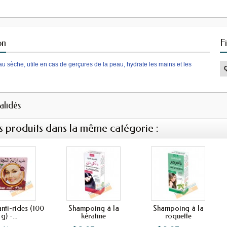
on
F
au sèche, utile en cas de gerçures de la peau, hydrate les mains et les
validés
s produits dans la même catégorie :
nti-rides (100
Shampoing à la
Shampoing à la
g) -...
kératine
roquette