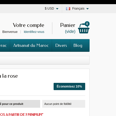
$
USD
Français
Votre compte
Panier
0
(vide)
Bienvenue
Identifiez-vous
vrac
Artisanat du Maroc
Divers
Blog
 la rose
Économisez 10%
té pour ce produit
Aucun point de fidélité
OS A PARTIR DE 3 MINIMUM"