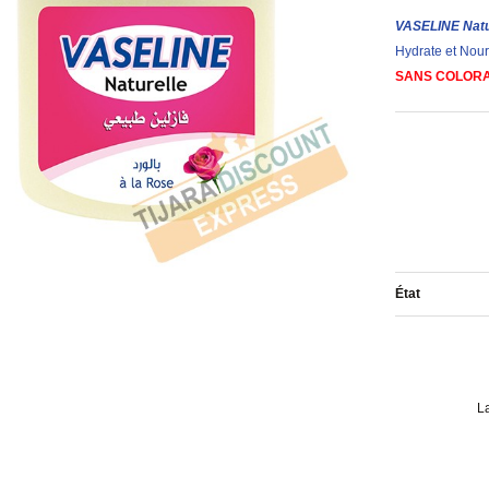
VASELINE Natu
Hydrate et Nourr
SANS COLORA
État
L