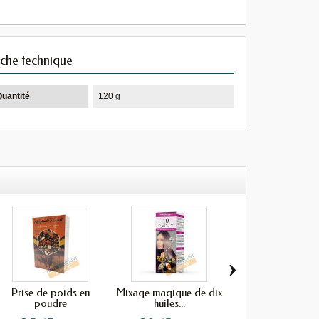
iche technique
Quantité
120 g
›
Prise de poids en
Mixage maqique de dix
Savon à l'akar fa
poudre
huiles...