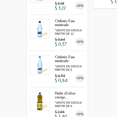
$ 3
MINIMUM"...
$ 3,58
-10%
$ 3,22
Oulmès Eau
minérale
gazeuse...
"VENTE EN GROS A
PARTIR DE 12
MINIMUM"
$ 0,64
-10%
$ 0,57
Oulmès Eau
minérale
gazeuse...
"VENTE EN GROS A
PARTIR DE 6
MINIMUM"
$ 0,94
-10%
$ 0,84
Huile d'olive
vierge...
"VENTE EN GROS A
PARTIR DE 6
MINIMUM"...
$ 2,66
-10%
$ 2,40