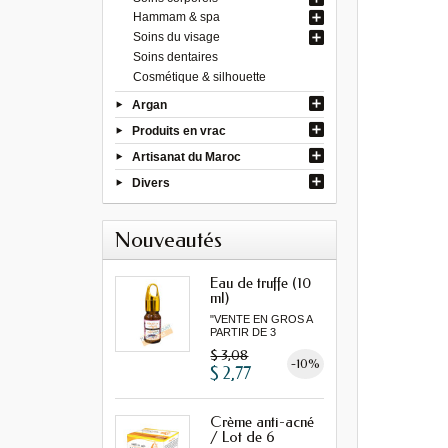
Hammam & spa
Soins du visage
Soins dentaires
Cosmétique & silhouette
Argan
Produits en vrac
Artisanat du Maroc
Divers
Nouveautés
Eau de truffe (10
ml)
"VENTE EN GROS A
PARTIR DE 3
MINIMUM"
$ 3,08
-10%
$ 2,77
Crème anti-acné
/ Lot de 6