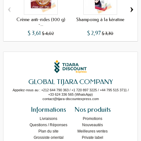
‹
›
Crème anti-rides (100 g)
Shampoing à la kératine
Sh
-...
$ 3,61
$ 2,97
$ 4,02
$ 3,30
GLOBAL TIJARA COMPANY
Appelez-nous au : +212 644 790 363 / +1 720 897 3225 / +44 795 515 3711 /
+33 624 336 565 (WhatsApp)
contact@tijara-discountexpress.com
Informations
Nos produits
Livraisons
Promotions
Questions / Réponses
Nouveautés
Plan du site
Meilleures ventes
Grossiste oriental
Private label