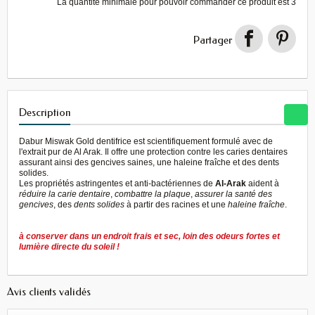
La quantité minimale pour pouvoir commander ce produit est
3
Partager
Description
Dabur Miswak Gold dentifrice est scientifiquement formulé avec de
l'extrait pur de Al Arak. Il offre une protection contre les caries dentaires
assurant ainsi des gencives saines, une haleine fraîche et des dents
solides.
Les propriétés astringentes
et
anti-
bactériennes
de
Al
-
Arak
aident à
réduire
la carie dentaire
,
combattre la plaque
,
assurer
la santé des
gencives
,
des
dents solides
à partir des racines
et une
haleine fraîche
.
à conserver
dans un endroit frais
et sec, loin
des odeurs fortes
et
lumière directe du soleil !
Avis clients validés