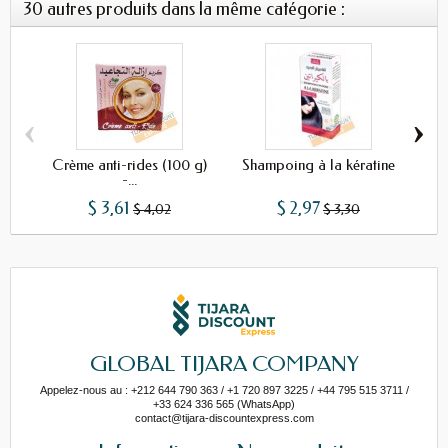
30 autres produits dans la même catégorie :
‹
›
Crème anti-rides (100 g)
Shampoing à la kératine
Sh
-...
$ 3,61
$ 2,97
$ 4,02
$ 3,30
GLOBAL TIJARA COMPANY
Appelez-nous au : +212 644 790 363 / +1 720 897 3225 / +44 795 515 3711 /
+33 624 336 565 (WhatsApp)
contact@tijara-discountexpress.com