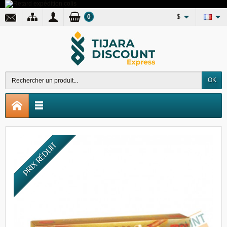
0
$
OK
PRIX RÉDUIT