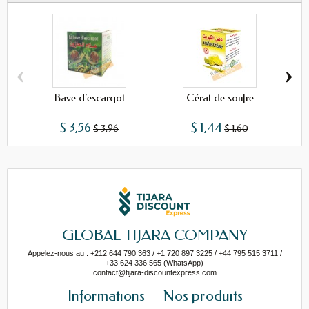
‹
›
Bave d'escargot
Cérat de soufre
$ 3,56
$ 1,44
$ 3,96
$ 1,60
GLOBAL TIJARA COMPANY
Appelez-nous au : +212 644 790 363 / +1 720 897 3225 / +44 795 515 3711 /
+33 624 336 565 (WhatsApp)
contact@tijara-discountexpress.com
Informations
Nos produits