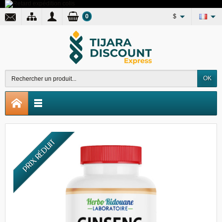
0
$
OK
PRIX RÉDUIT