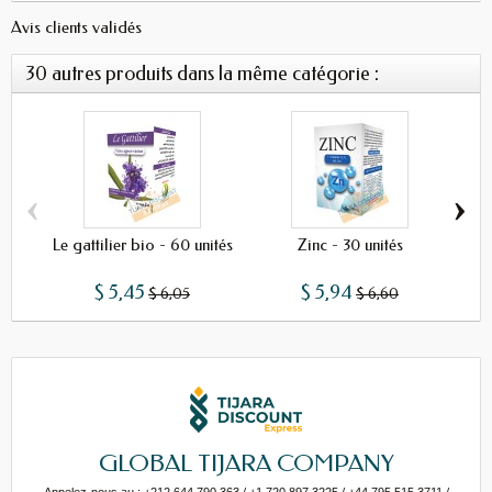
Avis clients validés
30 autres produits dans la même catégorie :
‹
›
Le gattilier bio - 60 unités
Zinc - 30 unités
Phy
$ 5,45
$ 5,94
$ 6,05
$ 6,60
GLOBAL TIJARA COMPANY
Appelez-nous au : +212 644 790 363 / +1 720 897 3225 / +44 795 515 3711 /