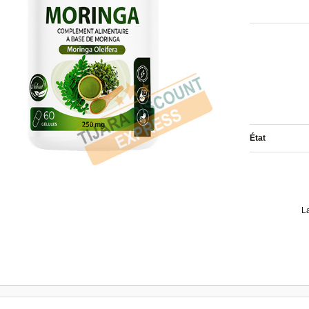
État
L