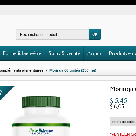
OK
Forme & bien-être
Soins & beauté
Argan
Produits en 
ompléments alimentaires
Moringa 60 unités (250 mg)
Moringa 6
UIT
$ 5,45
$ 6,05
Point de fidéli
"VENTE EN GR