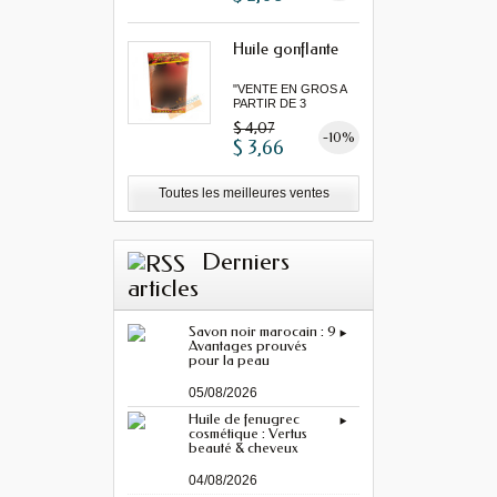
Huile gonflante
"VENTE EN GROS A
PARTIR DE 3
MINIMUM"...
$ 4,07
-10%
$ 3,66
Toutes les meilleures ventes
Derniers
articles
Savon noir marocain : 9
Avantages prouvés
pour la peau
05/08/2026
Huile de fenugrec
cosmétique : Vertus
beauté & cheveux
04/08/2026