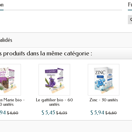
on
F
validés
s produits dans la même catégorie :
n Marie bio -
Le gattilier bio - 60
Zinc - 30 unités
0 unités
unités
,94
$ 5,45
$ 5,94
$ 6,60
$ 6,05
$ 6,60