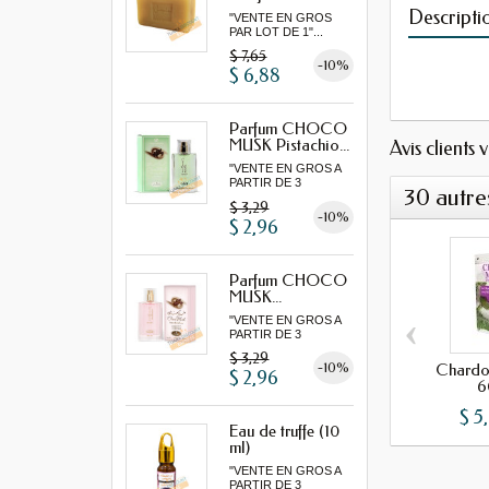
Descripti
"VENTE EN GROS
PAR LOT DE 1"...
$ 7,65
-10%
$ 6,88
Parfum CHOCO
MUSK Pistachio...
Avis clients 
"VENTE EN GROS A
PARTIR DE 3
30 autre
MINIMUM"...
$ 3,29
-10%
$ 2,96
Parfum CHOCO
MUSK...
‹
"VENTE EN GROS A
PARTIR DE 3
MINIMUM"...
$ 3,29
-10%
Chardo
$ 2,96
6
$ 5
Eau de truffe (10
ml)
"VENTE EN GROS A
PARTIR DE 3