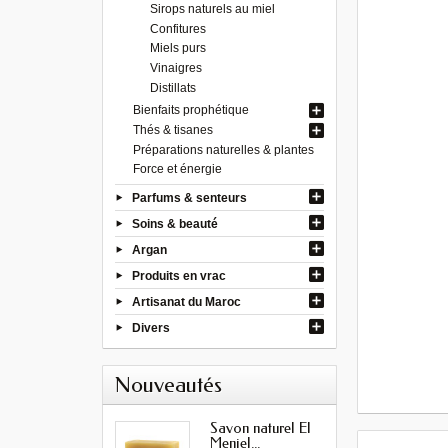
Sirops naturels au miel
Confitures
Miels purs
Vinaigres
Distillats
Bienfaits prophétique
Thés & tisanes
Préparations naturelles & plantes
Force et énergie
Parfums & senteurs
Soins & beauté
Argan
Produits en vrac
Artisanat du Maroc
Divers
Nouveautés
Savon naturel El
Menjel...