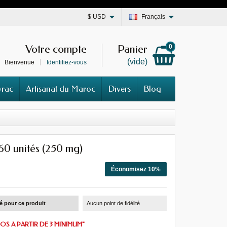
$
USD
Français
Votre compte
Panier
0
(vide)
Bienvenue
Identifiez-vous
vrac
Artisanat du Maroc
Divers
Blog
0 unités (250 mg)
Économisez 10%
té pour ce produit
Aucun point de fidélité
OS A PARTIR DE 3 MINIMUM"