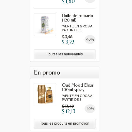
$ 1,80
Huile de romarin
(120 ml)
"VENTE EN GROS A
PARTIR DE 3
MINIMUM"...
$ 3,58
-10%
$ 3,22
Toutes les nouveautés
En promo
Oud Mood Elixir
100ml spray
"VENTE EN GROS A
PARTIR DE 3
MINIMUM"...
$ 13,48
-10%
$ 12,13
Tous les produits en promotion