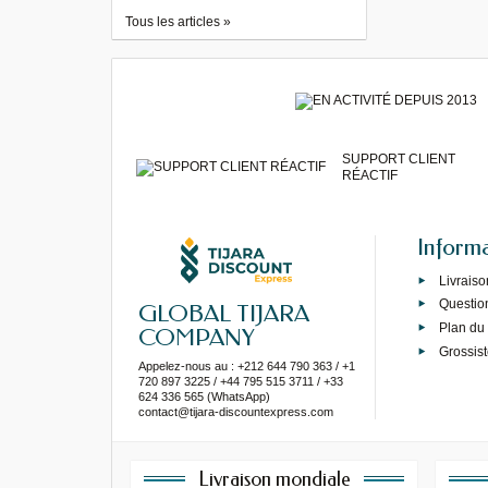
Tous les articles »
SUPPORT CLIENT
RÉACTIF
Inform
Livraiso
Questio
GLOBAL TIJARA
Plan du 
COMPANY
Grossist
Appelez-nous au : +212 644 790 363 / +1
720 897 3225 / +44 795 515 3711 / +33
624 336 565 (WhatsApp)
contact@tijara-discountexpress.com
Livraison mondiale