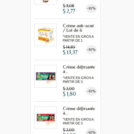
MINIMUM"
$ 3,08
-10%
$ 2,77
Crème anti-acné
/ Lot de 6
"VENTE EN GROS A
PARTIR DE 1
LOT MINIMUM"
$ 14,85
-10%
$ 13,37
Crème défrisante
à...
"VENTE EN GROS A
PARTIR DE 3
MINIMUM"
$ 2,00
-10%
$ 1,80
Crème défrisante
à...
"VENTE EN GROS A
PARTIR DE 3
MINIMUM"
$ 2,00
-10%