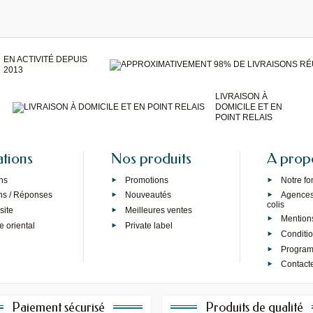
EN ACTIVITÉ DEPUIS
2013
LIVRAISON À
DOMICILE ET EN
POINT RELAIS
ations
Nos produits
A prop
ns
Promotions
Notre f
ns / Réponses
Nouveautés
Agences 
colis
site
Meilleures ventes
Mention
e oriental
Private label
Conditi
Programm
Contact
Paiement sécurisé
Produits de qualité