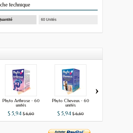
iche technique
Quantité
60 Unités
›
Phyto Arthrose - 60
Phyto Cheveux - 60
Huile de propolis
unités
unités
unités
$ 5,94
$ 5,94
$ 4,85
$ 6,60
$ 6,60
$ 5,39