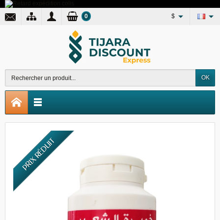
0
$
OK
PRIX RÉDUIT