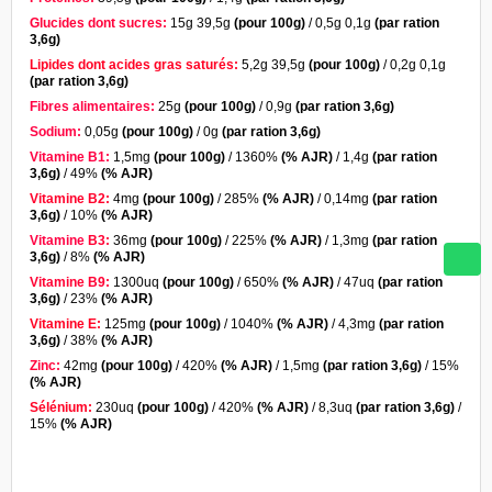
Glucides dont sucres:
15g 39,5g
(pour 100g)
/ 0,5g 0,1g
(par ration
3,6g)
Lipides dont acides gras saturés:
5,2g 39,5g
(pour 100g)
/ 0,2g 0,1g
(par ration 3,6g)
Fibres alimentaires:
25g
(pour 100g)
/ 0,9g
(par ration 3,6g)
Sodium:
0,05g
(pour 100g)
/ 0g
(par ration 3,6g)
Vitamine B1:
1,5mg
(pour 100g)
/ 1360%
(% AJR)
/ 1,4g
(par ration
3,6g)
/ 49%
(% AJR)
Vitamine B2:
4mg
(pour 100g)
/ 285%
(% AJR)
/ 0,14mg
(par ration
3,6g)
/ 10%
(% AJR)
Vitamine
B3:
36mg
(pour 100g)
/ 225%
(% AJR)
/ 1,3mg
(par ration
3,6g)
/ 8%
(% AJR)
Vitamine B9:
1300uq
(pour 100g)
/ 650%
(% AJR)
/ 47uq
(par ration
3,6g)
/ 23%
(% AJR)
Vitamine E:
125mg
(pour 100g)
/ 1040%
(% AJR)
/ 4,3mg
(par ration
3,6g)
/ 38%
(% AJR)
Zinc:
42mg
(pour 100g)
/ 420%
(% AJR)
/ 1,5mg
(par ration 3,6g)
/ 15%
(% AJR)
Sélénium:
230uq
(pour 100g)
/ 420%
(% AJR)
/ 8,3uq
(par ration 3,6g)
/
15%
(% AJR)