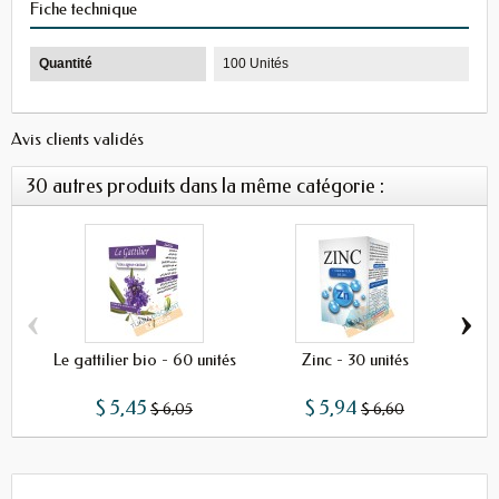
Fiche technique
Quantité
100 Unités
Avis clients validés
30 autres produits dans la même catégorie :
‹
›
Le gattilier bio - 60 unités
Zinc - 30 unités
Phy
$ 5,45
$ 5,94
$ 6,05
$ 6,60