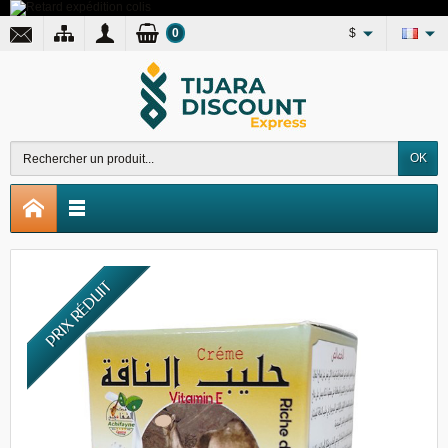
0
$
OK
PRIX RÉDUIT