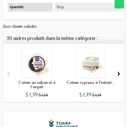
Quantité
50 g
Avis clients validés
30 autres produits dans la même catégorie :
‹
›
Crème au safran et à
Crème cypraea à l’extrait...
Cr
l'argan
$ 1,39
$ 1,39
$ 1,54
$ 1,54