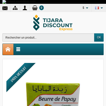
0
$
OK
PRIX RÉDUIT