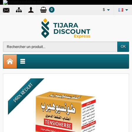
0
$
OK
PRIX RÉDUIT