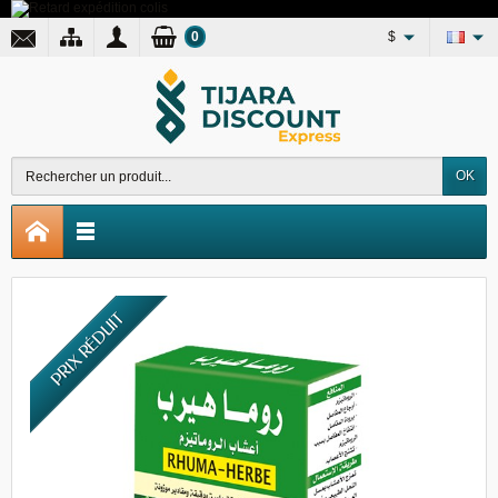
0
$
OK
PRIX RÉDUIT