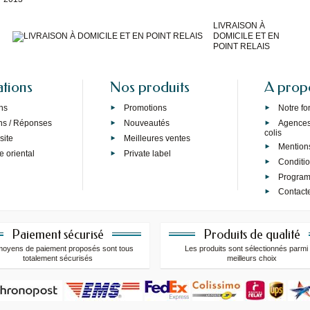
LIVRAISON À
DOMICILE ET EN
POINT RELAIS
ations
Nos produits
A prop
ns
Promotions
Notre f
ns / Réponses
Nouveautés
Agences 
colis
site
Meilleures ventes
Mention
e oriental
Private label
Conditi
Programm
Contact
Paiement sécurisé
Produits de qualité
moyens de paiement proposés sont tous
Les produits sont sélectionnés parmi 
totalement sécurisés
meilleurs choix