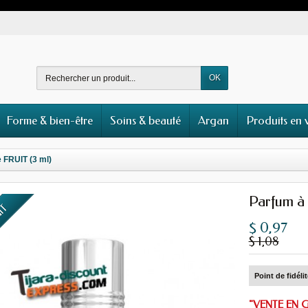
OK
Forme & bien-être
Soins & beauté
Argan
Produits en 
e FRUIT (3 ml)
Parfum à 
UIT
$ 0,97
$ 1,08
Point de fidéli
"VENTE EN G