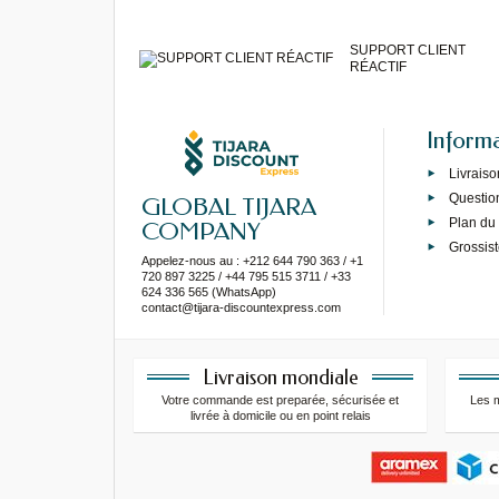
SUPPORT CLIENT
RÉACTIF
Inform
Livraiso
Questio
GLOBAL TIJARA
Plan du 
COMPANY
Grossist
Appelez-nous au : +212 644 790 363 / +1
720 897 3225 / +44 795 515 3711 / +33
624 336 565 (WhatsApp)
contact@tijara-discountexpress.com
Livraison mondiale
Votre commande est preparée, sécurisée et
Les 
livrée à domicile ou en point relais