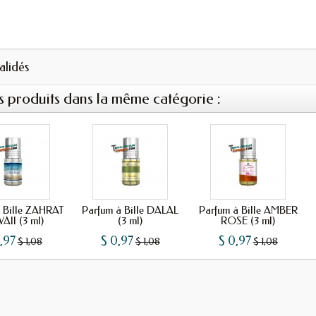
validés
s produits dans la même catégorie :
à Bille ZAHRAT
Parfum à Bille DALAL
Parfum à Bille AMBER
AII (3 ml)
(3 ml)
ROSE (3 ml)
,97
$ 0,97
$ 0,97
$ 1,08
$ 1,08
$ 1,08