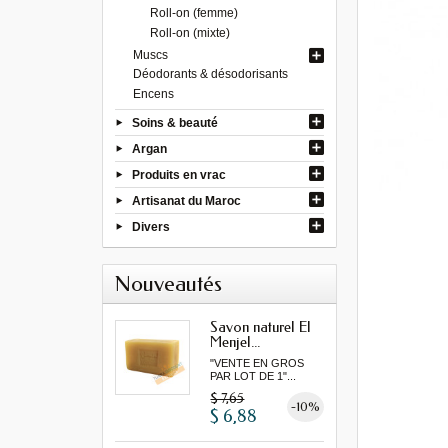
Roll-on (femme)
Roll-on (mixte)
Muscs
Déodorants & désodorisants
Encens
Soins & beauté
Argan
Produits en vrac
Artisanat du Maroc
Divers
Nouveautés
Savon naturel El
Menjel...
"VENTE EN GROS
PAR LOT DE 1"...
$ 7,65
-10%
$ 6,88