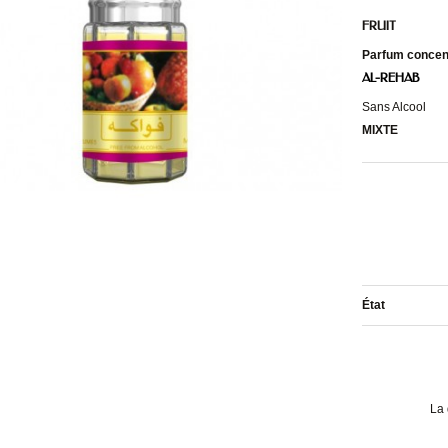
FRUIT
Parfum concen
AL-REHAB
Sans Alcool
MIXTE
État
La 