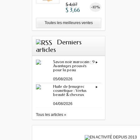
MINIMUM"...
$ 4,07
-10%
$ 3,66
Toutes les meilleures ventes
Derniers
articles
Savon noir marocain : 9
Avantages prouvés
pour la peau
05/08/2026
Huile de fenugrec
cosmétique : Vertus
beauté & cheveux
04/08/2026
Tous les articles »