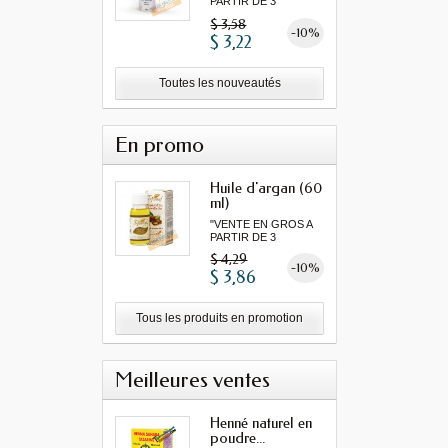
PARTIR DE 3
MINIMUM"...
$ 3,58
-10%
$ 3,22
Toutes les nouveautés
En promo
Huile d'argan (60
ml)
"VENTE EN GROS A
PARTIR DE 3
MINIMUM"...
$ 4,29
-10%
$ 3,86
Tous les produits en promotion
Meilleures ventes
Henné naturel en
poudre...