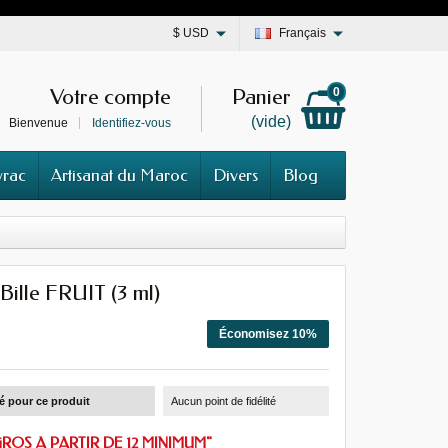
$
USD
Français
Votre compte
Panier
0
(vide)
Bienvenue
Identifiez-vous
vrac
Artisanat du Maroc
Divers
Blog
Bille FRUIT (3 ml)
Économisez 10%
té pour ce produit
Aucun point de fidélité
ROS A PARTIR DE 12 MINIMUM"