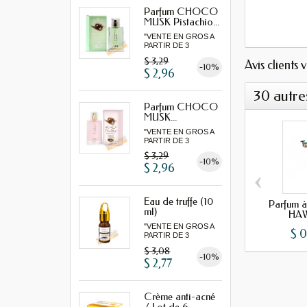
Parfum CHOCO
MUSK Pistachio...
"VENTE EN GROS A
PARTIR DE 3
MINIMUM"...
$ 3,29
Avis clients 
-10%
$ 2,96
30 autre
Parfum CHOCO
MUSK...
"VENTE EN GROS A
PARTIR DE 3
MINIMUM"...
$ 3,29
-10%
$ 2,96
‹
Eau de truffe (10
Parfum 
ml)
HAW
"VENTE EN GROS A
$ 0
PARTIR DE 3
MINIMUM"
$ 3,08
-10%
$ 2,77
Crème anti-acné
/ Lot de 6