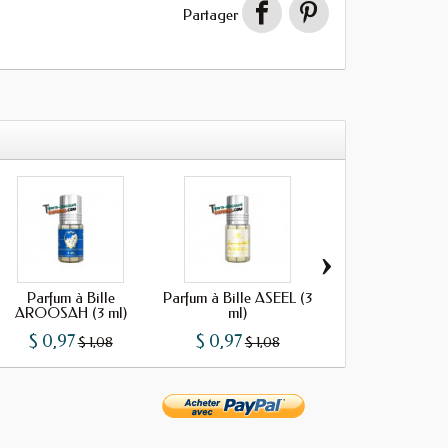
Partager
›
Parfum à Bille
Parfum à Bille ASEEL (3
Parfum à Bill
AROOSAH (3 ml)
ml)
BAKHOUR (3 m
$ 0,97
$ 0,97
$ 0,97
$ 1,08
$ 1,08
$ 1,08