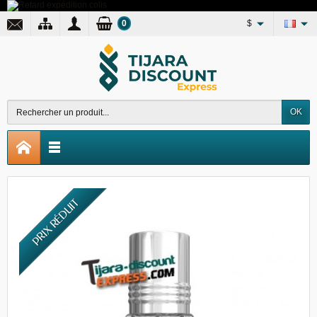
0
$
OK
PRIX RÉDUIT