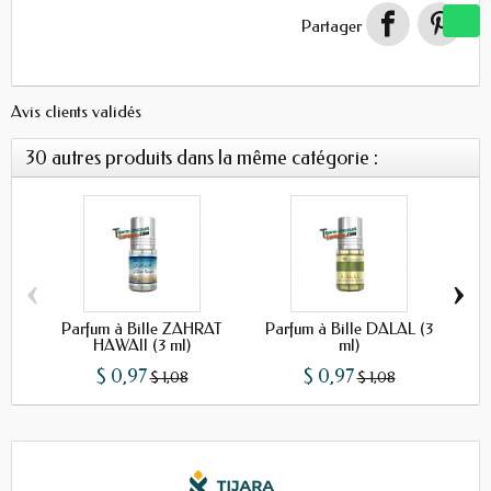
Partager
Avis clients validés
30 autres produits dans la même catégorie :
‹
›
Parfum à Bille ZAHRAT
Parfum à Bille DALAL (3
P
HAWAII (3 ml)
ml)
$ 0,97
$ 0,97
$ 1,08
$ 1,08