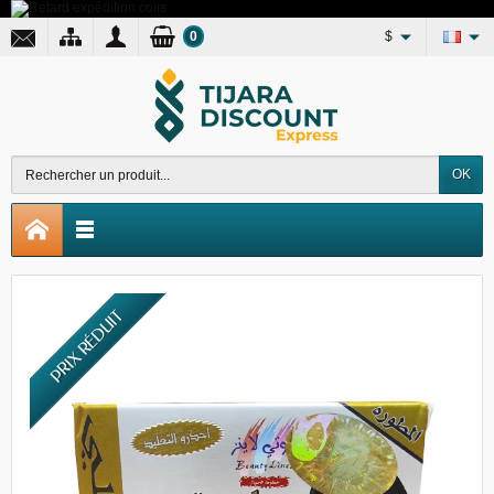
0
$
OK
PRIX RÉDUIT