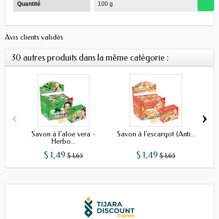
Quantité
100 g
Avis clients validés
30 autres produits dans la même catégorie :
‹
›
Savon à l'aloe vera -
Savon à l'escargot (Anti...
Gel 
Herbo...
$ 1,49
$ 1,49
$ 1,65
$ 1,65