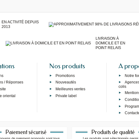
EN ACTIVITÉ DEPUIS
2013
LIVRAISON À
DOMICILE ET EN
POINT RELAIS
ations
Nos produits
A prop
ns
Promotions
Notre f
ns / Réponses
Nouveautés
Agences 
colis
site
Meilleures ventes
Mention
e oriental
Private label
Conditi
Programm
Contact
Paiement sécurisé
Produits de qualité
moyens de paiement proposés sont tous
Les produits sont sélectionnés parmi 