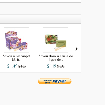
›
Savon à l'escargot
Savon doux à l’huile de
Savon au lait de c
(Anti...
figue de...
$ 1,49
$ 1,19
$ 0,99
$ 1,65
$ 1,32
$ 1,10