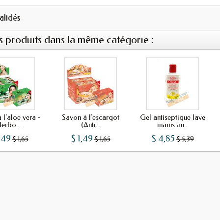
validés
s produits dans la même catégorie :
 l'aloe vera -
Savon à l'escargot
Gel antiseptique lave
erbo...
(Anti...
mains au...
,49
$ 1,49
$ 4,85
$ 1,65
$ 1,65
$ 5,39