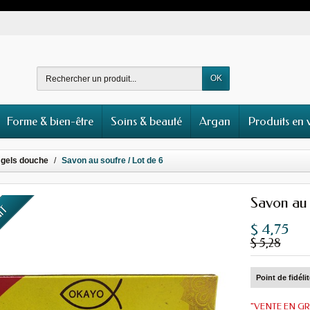
OK
Forme & bien-être
Soins & beauté
Argan
Produits en 
 gels douche
Savon au soufre / Lot de 6
Savon au 
UIT
$ 4,75
$ 5,28
Point de fidéli
"VENTE EN GR