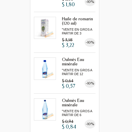
-10%
$ 1,80
Huile de romarin
(120 ml)
"VENTE EN GROS A
PARTIR DE 3
MINIMUM"...
$ 3,58
-10%
$ 3,22
Oulmès Eau
minérale
gazeuse...
"VENTE EN GROS A
PARTIR DE 12
MINIMUM"
$ 0,64
-10%
$ 0,57
Oulmès Eau
minérale
gazeuse...
"VENTE EN GROS A
PARTIR DE 6
MINIMUM"
$ 0,94
-10%
$ 0,84