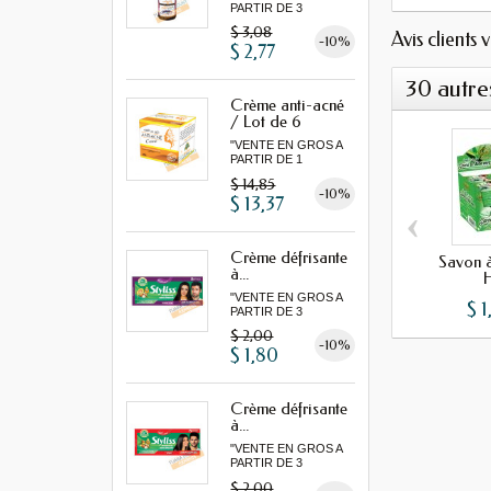
PARTIR DE 3
MINIMUM"
$ 3,08
Avis clients 
-10%
$ 2,77
30 autre
Crème anti-acné
/ Lot de 6
"VENTE EN GROS A
PARTIR DE 1
LOT MINIMUM"
$ 14,85
-10%
$ 13,37
‹
Crème défrisante
Savon à
à...
H
"VENTE EN GROS A
$ 1
PARTIR DE 3
MINIMUM"
$ 2,00
-10%
$ 1,80
Crème défrisante
à...
"VENTE EN GROS A
PARTIR DE 3
MINIMUM"
$ 2,00