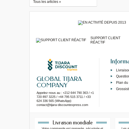
Tous les articles »
SUPPORT CLIENT
RÉACTIF
Inform
Livraiso
Questio
GLOBAL TIJARA
Plan du 
COMPANY
Grossist
Appelez-nous au : +212 644 790 363 / +1
720 897 3225 / +44 795 515 3711 / +33
624 336 565 (WhatsApp)
contact@tijara-discountexpress.com
Livraison mondiale
Votre commande est preparée, sécurisée et
Les 