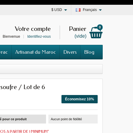
$
USD
Français
Votre compte
Panier
0
(vide)
Bienvenue
Identifiez-vous
vrac
Artisanat du Maroc
Divers
Blog
soufre / Lot de 6
Économisez 10%
té pour ce produit
Aucun point de fidélité
OS A PARTIR DE 1 MINIMUM"