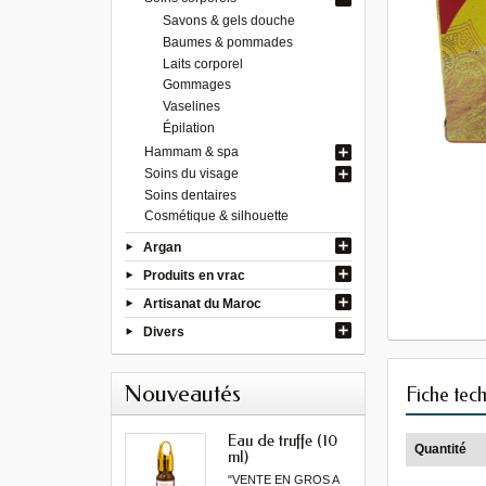
Savons & gels douche
Baumes & pommades
Laits corporel
Gommages
Vaselines
Épilation
Hammam & spa
Soins du visage
Soins dentaires
Cosmétique & silhouette
Argan
Produits en vrac
Artisanat du Maroc
Divers
Nouveautés
Fiche tec
Eau de truffe (10
Quantité
ml)
"VENTE EN GROS A