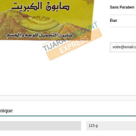
Sans Paraben
État
hnique
115 g