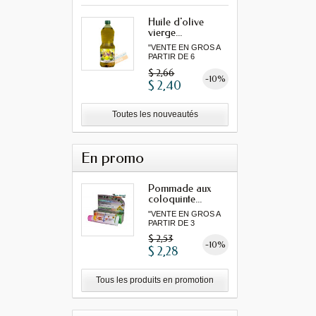
Huile d'olive
vierge...
"VENTE EN GROS A
PARTIR DE 6
MINIMUM"...
$ 2,66
-10%
$ 2,40
Toutes les nouveautés
En promo
Pommade aux
coloquinte...
"VENTE EN GROS A
PARTIR DE 3
MINIMUM"...
$ 2,53
-10%
$ 2,28
Tous les produits en promotion