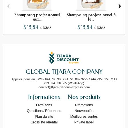
‹
›
Shampoing professionnel
Shampoing professionnel à
Sh
aux...
la...
$ 15,84
$ 15,84
$ 17,60
$ 17,60
GLOBAL TIJARA COMPANY
Appelez-nous au : +212 644 790 363 / +1 720 897 3225 / +44 795 515 3711 /
+33 624 336 565 (WhatsApp)
contact@tijara-discountexpress.com
Informations
Nos produits
Livraisons
Promotions
Questions / Réponses
Nouveautés
Plan du site
Meilleures ventes
Grossiste oriental
Private label