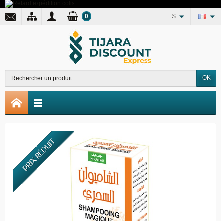
0
$
OK
PRIX RÉDUIT