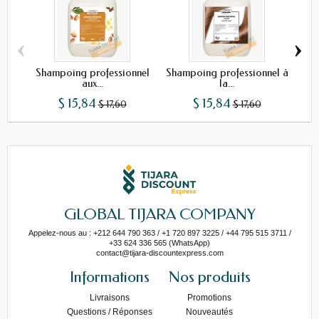
‹
›
Shampoing professionnel
Shampoing professionnel à
Sh
aux...
la...
$ 15,84
$ 15,84
$ 17,60
$ 17,60
GLOBAL TIJARA COMPANY
Appelez-nous au : +212 644 790 363 / +1 720 897 3225 / +44 795 515 3711 /
+33 624 336 565 (WhatsApp)
contact@tijara-discountexpress.com
Informations
Nos produits
Livraisons
Promotions
Questions / Réponses
Nouveautés