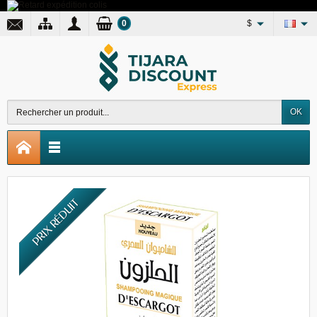
0
$
OK
PRIX RÉDUIT