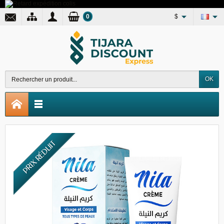
0
$
OK
PRIX RÉDUIT