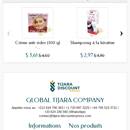
‹
›
Crème anti-rides (100 g)
Shampoing à la kératine
Sh
-...
$ 3,61
$ 2,97
$ 4,02
$ 3,30
GLOBAL TIJARA COMPANY
Appelez-nous au : +212 644 790 363 / +1 720 897 3225 / +44 795 515 3711 /
+33 624 336 565 (WhatsApp)
contact@tijara-discountexpress.com
Informations
Nos produits