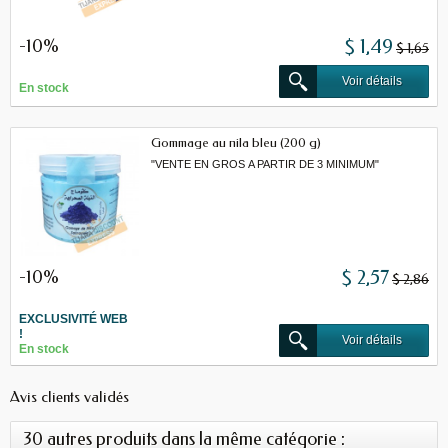
-10%
$ 1,49
$ 1,65
Voir détails
En stock
Gommage au nila bleu (200 g)
"VENTE EN GROS A PARTIR DE 3 MINIMUM"
-10%
$ 2,57
$ 2,86
EXCLUSIVITÉ WEB
!
Voir détails
En stock
Avis clients validés
30 autres produits dans la même catégorie :