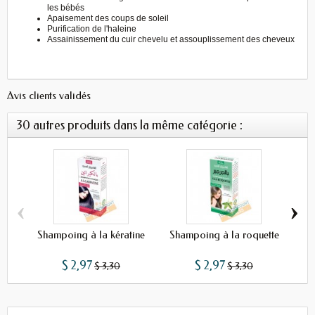
les bébés
Apaisement des coups de soleil
Purification de l'haleine
Assainissement du cuir chevelu et assouplissement des cheveux
Avis clients validés
30 autres produits dans la même catégorie :
‹
›
Shampoing à la kératine
Shampoing à la roquette
Pri
$ 2,97
$ 2,97
$ 3,30
$ 3,30