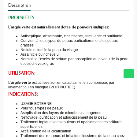
Description
PROPRIETES:
L'argile verte est naturellement dotée de pouvoirs multiples:
Antiseptique, absorbante, cicatrisante, stimulante et purifiante
Convient à tous types de peaux particulièrement les peaux
grasses
Nettoie et tonifie la peau du visage
Assainit le cuir chevelu
Normalise l'excès de sebum par absorption au niveau de la peau
et des cheveux gras
UTILISATION:
L'
argile verte
est utilisée soit en cataplasme, en compresse, par
lavement ou en masque (VOIR NOTICE)
INDICATIONS:
USAGE EXTERNE
Pour tous types de peaux
Aseptisation des foyers de microbes pathogènes
Nettoyage, purification et adoucissement de la peau
Traitement topiques des douleurs et apaisement des brûlures
superficielles
Accélération de la cicatrisation
Traitement des rougeurs et irritations fessières de la peau chez