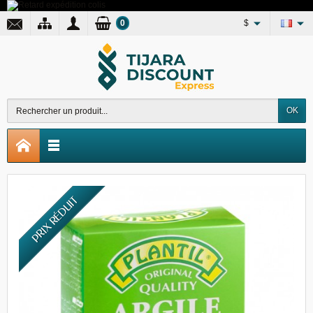
0
$
OK
PRIX RÉDUIT