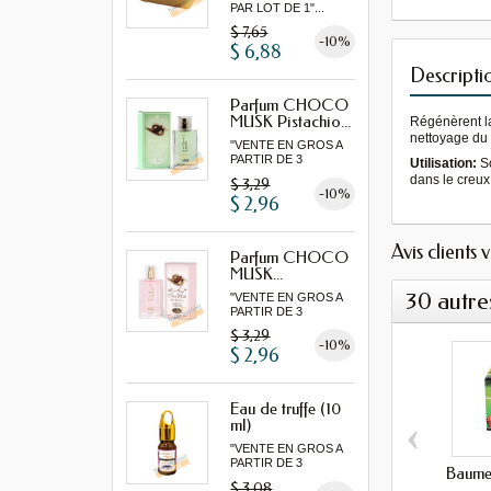
PAR LOT DE 1"...
$ 7,65
-10%
$ 6,88
Descripti
Parfum CHOCO
MUSK Pistachio...
Régénèrent la
nettoyage du 
"VENTE EN GROS A
PARTIR DE 3
Utilisation:
So
MINIMUM"...
dans le creux
$ 3,29
-10%
$ 2,96
Avis clients 
Parfum CHOCO
MUSK...
30 autre
"VENTE EN GROS A
PARTIR DE 3
MINIMUM"...
$ 3,29
-10%
$ 2,96
Eau de truffe (10
‹
ml)
"VENTE EN GROS A
PARTIR DE 3
Baume
MINIMUM"
$ 3,08