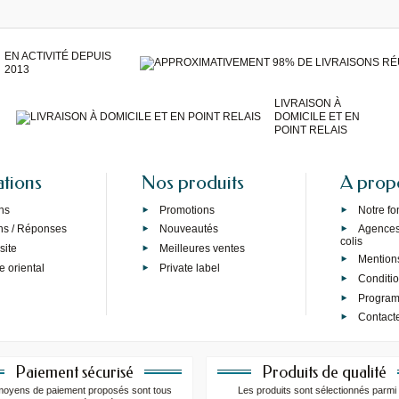
EN ACTIVITÉ DEPUIS
2013
LIVRAISON À
DOMICILE ET EN
POINT RELAIS
ations
Nos produits
A prop
ns
Promotions
Notre f
ns / Réponses
Nouveautés
Agences 
colis
site
Meilleures ventes
Mention
e oriental
Private label
Conditi
Programm
Contact
Paiement sécurisé
Produits de qualité
moyens de paiement proposés sont tous
Les produits sont sélectionnés parmi 