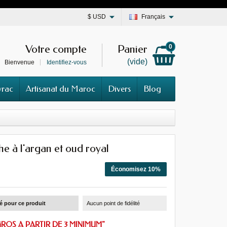
$
USD
Français
Votre compte
Panier
0
(vide)
Bienvenue
Identifiez-vous
vrac
Artisanat du Maroc
Divers
Blog
e à l'argan et oud royal
Économisez 10%
té pour ce produit
Aucun point de fidélité
GROS A PARTIR DE 3 MINIMUM"