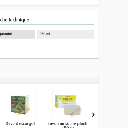
iche technique
Quantité
250 ml
›
Bave d'escargot
Savon au soufre plantil
Savon baby se
(90 g)