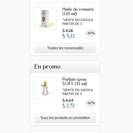
Huile de romarin
(120 ml)
"VENTE EN GROS A
PARTIR DE 3
MINIMUM"...
$ 3,58
-10%
$ 3,22
Toutes les nouveautés
En promo
Parfum spray
SOFT (35 ml)
"VENTE EN GROS A
PARTIR DE 6
MINIMUM"...
$ 3,03
-10%
$ 2,72
Tous les produits en promotion