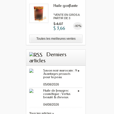
Huile gonflante
"VENTE EN GROS A
PARTIR DE 3
MINIMUM"...
$ 4,07
-10%
$ 3,66
Toutes les meilleures ventes
Derniers
articles
Savon noir marocain : 9
Avantages prouvés
pour la peau
05/08/2026
Huile de fenugrec
cosmétique : Vertus
beauté & cheveux
04/08/2026
Tous les articles »