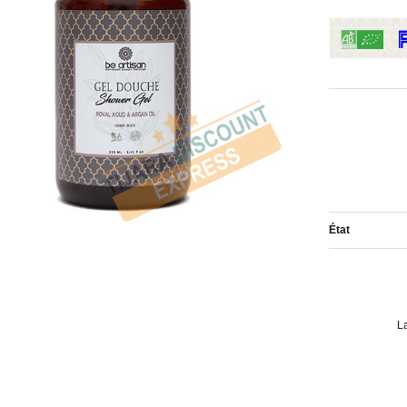
État
L