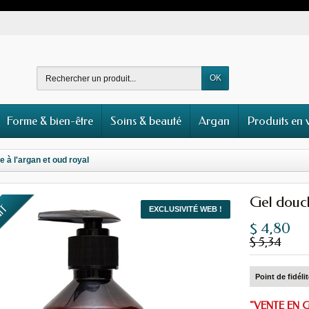
OK
Forme & bien-être
Soins & beauté
Argan
Produits en 
 à l'argan et oud royal
Gel douch
UIT
EXCLUSIVITÉ WEB !
$ 4,80
$ 5,34
Point de fidéli
"VENTE EN 