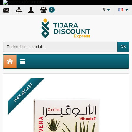
0
$
OK
PRIX RÉDUIT