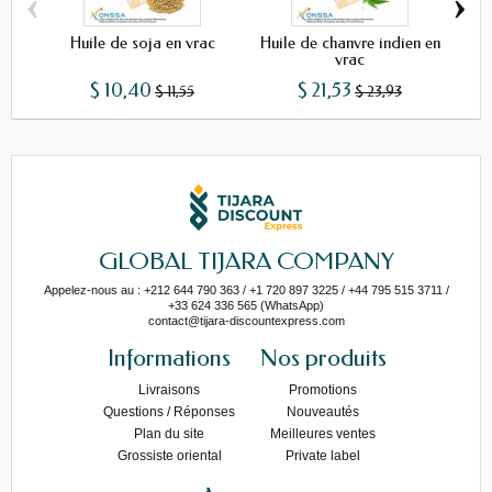
‹
›
Huile de soja en vrac
Huile de chanvre indien en
Hui
vrac
$ 10,40
$ 21,53
$ 11,55
$ 23,93
GLOBAL TIJARA COMPANY
Appelez-nous au : +212 644 790 363 / +1 720 897 3225 / +44 795 515 3711 /
+33 624 336 565 (WhatsApp)
contact@tijara-discountexpress.com
Informations
Nos produits
Livraisons
Promotions
Questions / Réponses
Nouveautés
Plan du site
Meilleures ventes
Grossiste oriental
Private label