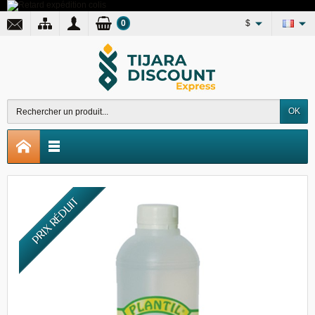
0
$
OK
PRIX RÉDUIT