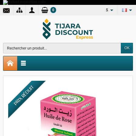
0
$
OK
PRIX RÉDUIT