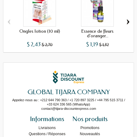
‹
›
Ongles lotion (10 ml)
Essence de fleurs
Hui
d'oranger...
$ 2,43
$ 1,19
$ 2,70
$ 1,32
GLOBAL TIJARA COMPANY
Appelez-nous au : +212 644 790 363 / +1 720 897 3225 / +44 795 515 3711 /
+33 624 336 565 (WhatsApp)
contact@tijara-discountexpress.com
Informations
Nos produits
Livraisons
Promotions
Questions / Réponses
Nouveautés