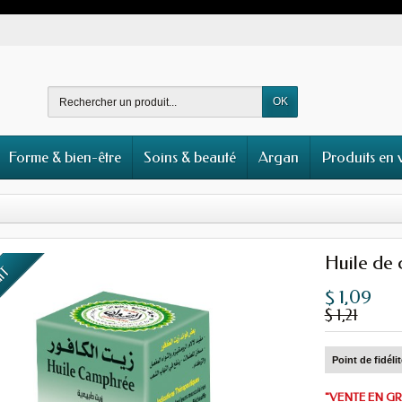
OK
Forme & bien-être
Soins & beauté
Argan
Produits en 
Huile de 
UIT
$ 1,09
$ 1,21
Point de fidéli
"VENTE EN GR