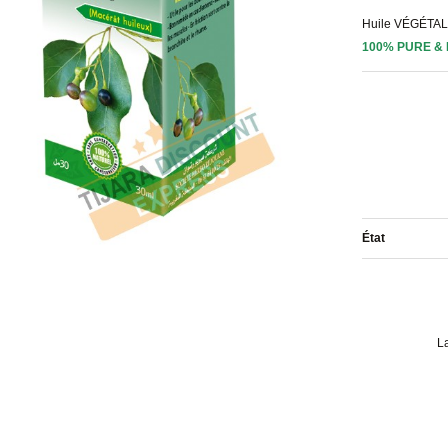
Huile VÉGÉTA
100%
PURE
& 
État
L