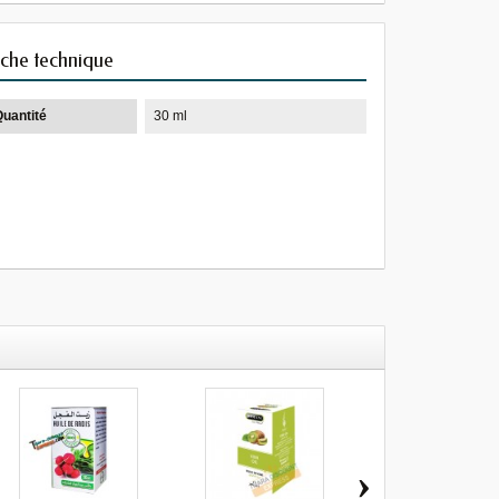
iche technique
Quantité
30 ml
›