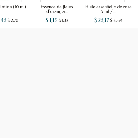
lotion (10 ml)
Essence de fleurs
Huile essentielle de rose
d'oranger...
5 ml /...
,43
$ 1,19
$ 23,17
$ 2,70
$ 1,32
$ 25,74