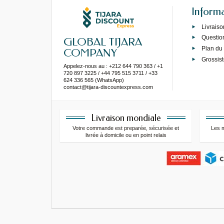
Inform
Livraiso
Questio
GLOBAL TIJARA
Plan du 
COMPANY
Grossist
Appelez-nous au : +212 644 790 363 / +1
720 897 3225 / +44 795 515 3711 / +33
624 336 565 (WhatsApp)
contact@tijara-discountexpress.com
Livraison mondiale
Votre commande est preparée, sécurisée et
Les 
livrée à domicile ou en point relais