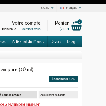
$
USD
Français
Votre compte
Panier
0
(vide)
Bienvenue
Identifiez-vous
vrac
Artisanat du Maroc
Divers
Blog
camphre (30 ml)
Économisez 10%
té pour ce produit
Aucun point de fidélité
OS A PARTIR DE 6 MINIMUM"