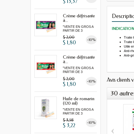
$ 13,37
Descripti
Crème défrisante
à...
"VENTE EN GROS A
INDICATION
PARTIR DE 3
MINIMUM"
$ 2,00
Traite
-10%
$ 1,80
Traite 
Utile 
Anti-r
Anti-gr
Crème défrisante
à...
"VENTE EN GROS A
PARTIR DE 3
MINIMUM"
$ 2,00
Avis clients 
-10%
$ 1,80
30 autre
Huile de romarin
(120 ml)
"VENTE EN GROS A
PARTIR DE 3
MINIMUM"...
$ 3,58
-10%
$ 3,22
‹