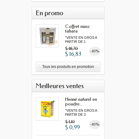
En promo
Coffret musc
tahara
"VENTE EN GROS A
PARTIR DE 1
MINIMUM"...
$ 18,70
-10%
$ 16,83
Tous les produits en promotion
Meilleures ventes
Henné naturel en
poudre...
"VENTE EN GROS A
PARTIR DE 3
MINIMUM"...
$ 1,10
-10%
$ 0,99