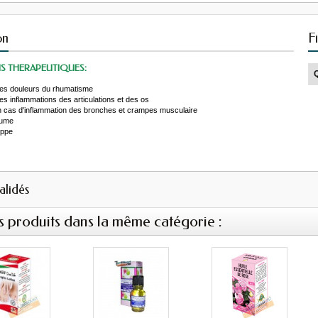
on
F
S THERAPEUTIQUES:
 les douleurs du rhumatisme
les inflammations des articulations et des os
en cas d'inflammation des bronches et crampes musculaire
hume
ippe
validés
s produits dans la même catégorie :