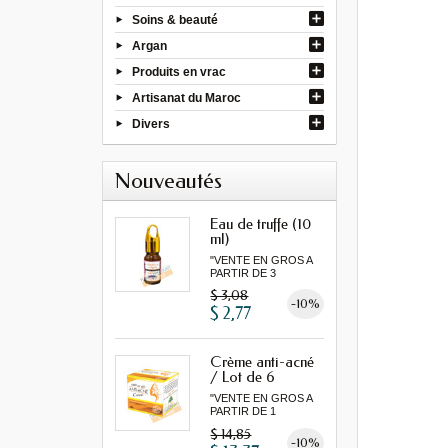
Soins & beauté
Argan
Produits en vrac
Artisanat du Maroc
Divers
Nouveautés
Eau de truffe (10
ml)
"VENTE EN GROS A
PARTIR DE 3
MINIMUM"
$ 3,08
-10%
$ 2,77
Crème anti-acné
/ Lot de 6
"VENTE EN GROS A
PARTIR DE 1
LOT MINIMUM"
$ 14,85
-10%