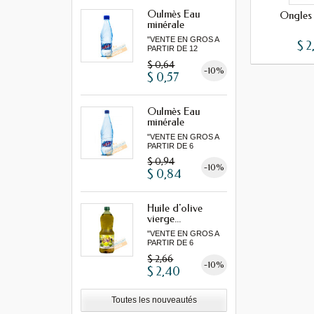
Oulmès Eau
Ongles 
minérale
gazeuse...
"VENTE EN GROS A
$ 2
PARTIR DE 12
MINIMUM"
$ 0,64
-10%
$ 0,57
Oulmès Eau
minérale
gazeuse...
"VENTE EN GROS A
PARTIR DE 6
MINIMUM"
$ 0,94
-10%
$ 0,84
Huile d'olive
vierge...
"VENTE EN GROS A
PARTIR DE 6
MINIMUM"...
$ 2,66
-10%
$ 2,40
Toutes les nouveautés