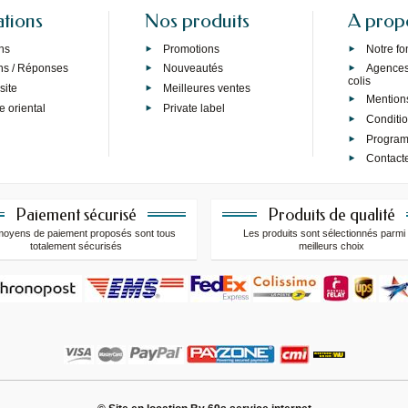
ations
Nos produits
A prop
ns
Promotions
Notre f
ns / Réponses
Nouveautés
Agences 
colis
site
Meilleures ventes
Mention
e oriental
Private label
Conditi
Programm
Contact
Paiement sécurisé
Produits de qualité
moyens de paiement proposés sont tous
Les produits sont sélectionnés parmi 
totalement sécurisés
meilleurs choix