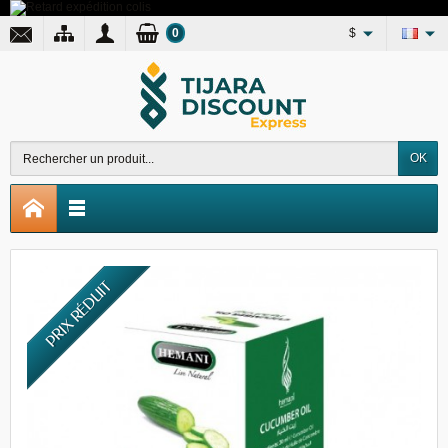
0
$
OK
PRIX RÉDUIT