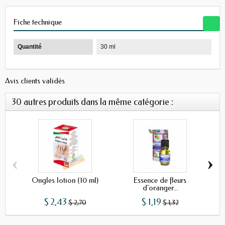
Fiche technique
Quantité
30 ml
Avis clients validés
30 autres produits dans la même catégorie :
‹
›
Ongles lotion (10 ml)
Essence de fleurs
Hui
d'oranger...
$ 2,43
$ 1,19
$ 2,70
$ 1,32