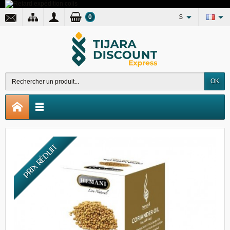
0
$
OK
PRIX RÉDUIT