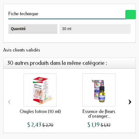
Fiche technique
Quantité
30 ml
Avis clients validés
30 autres produits dans la même catégorie :
‹
›
Ongles lotion (10 ml)
Essence de fleurs
Hui
d'oranger...
$ 2,43
$ 1,19
$ 2,70
$ 1,32