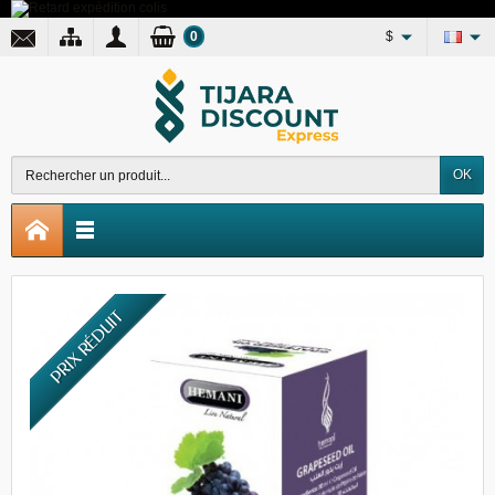
0
$
OK
PRIX RÉDUIT