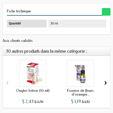
Fiche technique
Quantité
30 ml
Avis clients validés
30 autres produits dans la même catégorie :
‹
›
Ongles lotion (10 ml)
Essence de fleurs
Hui
d'oranger...
$ 2,43
$ 1,19
$ 2,70
$ 1,32