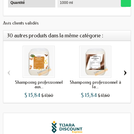
Quantité
1000 ml
Avis clients validés
30 autres produits dans la même catégorie :
‹
›
Shampoing professionnel
Shampoing professionnel à
Sh
aux...
la...
$ 15,84
$ 15,84
$ 17,60
$ 17,60