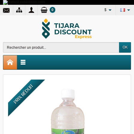
0
$
OK
PRIX RÉDUIT