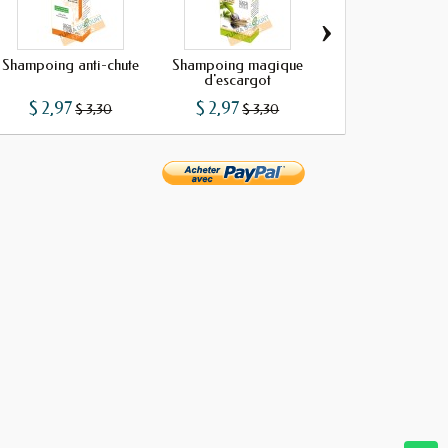
›
Shampoing anti-chute
Shampoing magique
Shampoing magiq
d'escargot
la nigelle
$ 2,97
$ 2,97
$ 2,97
$ 3,30
$ 3,30
$ 3,30