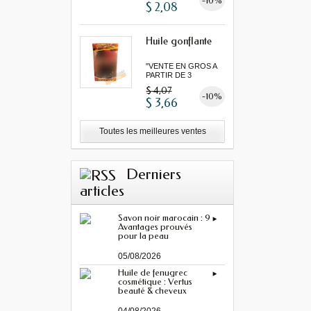
-10%
$ 2,08
Huile gonflante
"VENTE EN GROS A
PARTIR DE 3
MINIMUM"...
$ 4,07
-10%
$ 3,66
Toutes les meilleures ventes
Derniers
articles
Savon noir marocain : 9
Avantages prouvés
pour la peau
05/08/2026
Huile de fenugrec
cosmétique : Vertus
beauté & cheveux