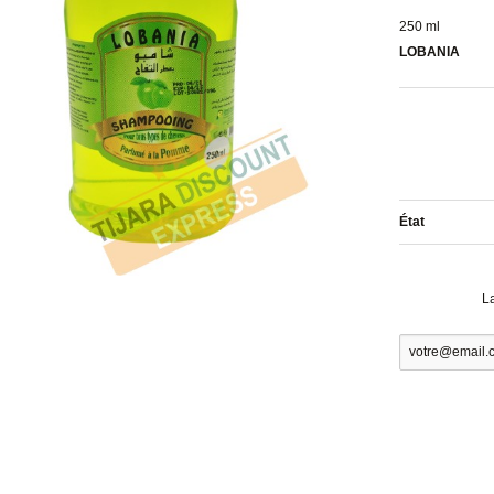
250 ml
LOBANIA
État
L