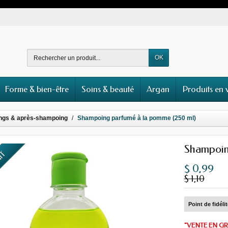
OK
Forme & bien-être
Soins & beauté
Argan
Produits en 
ngs & après-shampoing
Shampoing parfumé à la pomme (250 ml)
Shampoin
UIT
$ 0,99
$ 1,10
Point de fidéli
"VENTE EN GR