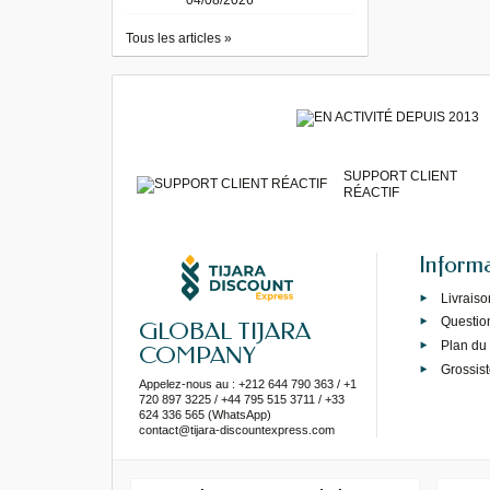
04/08/2026
Tous les articles »
SUPPORT CLIENT
RÉACTIF
Inform
Livraiso
Questio
GLOBAL TIJARA
Plan du 
COMPANY
Grossist
Appelez-nous au : +212 644 790 363 / +1
720 897 3225 / +44 795 515 3711 / +33
624 336 565 (WhatsApp)
contact@tijara-discountexpress.com