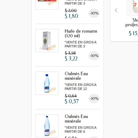
PARTIR DE 3
‹
MINIMUM"
$ 2,00
-10%
$ 1,80
Sh
profess
Huile de romarin
$ 15
(120 ml)
"VENTE EN GROS A
PARTIR DE 3
MINIMUM"...
$ 3,58
-10%
$ 3,22
Oulmès Eau
minérale
gazeuse...
"VENTE EN GROS A
PARTIR DE 12
MINIMUM"
$ 0,64
-10%
$ 0,57
Oulmès Eau
minérale
gazeuse...
"VENTE EN GROS A
PARTIR DE 6
MINIMUM"