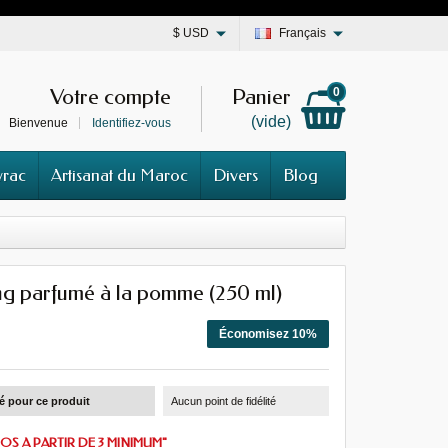
$
USD
Français
Votre compte
Panier
0
(vide)
Bienvenue
Identifiez-vous
vrac
Artisanat du Maroc
Divers
Blog
g parfumé à la pomme (250 ml)
Économisez 10%
té pour ce produit
Aucun point de fidélité
OS A PARTIR DE 3 MINIMUM"