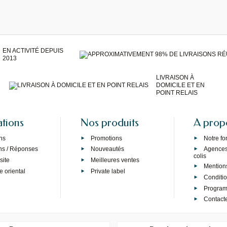
EN ACTIVITÉ DEPUIS
2013
LIVRAISON À
DOMICILE ET EN
POINT RELAIS
ations
Nos produits
A prop
ns
Promotions
Notre f
ns / Réponses
Nouveautés
Agences 
colis
site
Meilleures ventes
Mention
e oriental
Private label
Conditi
Programm
Contact