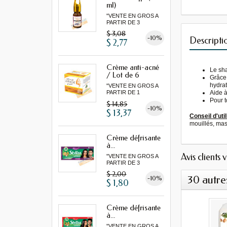
ml)
"VENTE EN GROS A
PARTIR DE 3
MINIMUM"
$ 3,08
-10%
Descripti
$ 2,77
Crème anti-acné
Le sh
/ Lot de 6
Grâce 
hydrat
"VENTE EN GROS A
Aide à
PARTIR DE 1
LOT MINIMUM"
Pour 
$ 14,85
-10%
$ 13,37
Conseil d'util
mouillés, mas
Crème défrisante
à...
Avis clients 
"VENTE EN GROS A
PARTIR DE 3
MINIMUM"
$ 2,00
30 autre
-10%
$ 1,80
Crème défrisante
à...
"VENTE EN GROS A