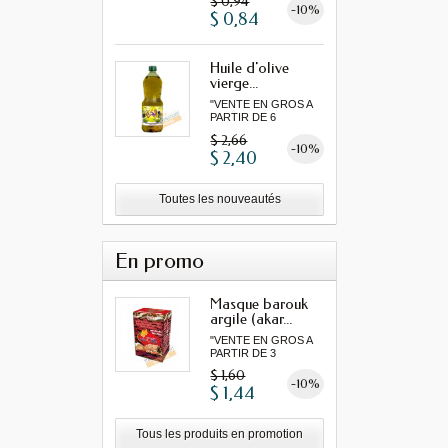
$ 0,94
-10%
$ 0,84
Huile d'olive
vierge...
"VENTE EN GROS A
PARTIR DE 6
MINIMUM"...
$ 2,66
-10%
$ 2,40
Toutes les nouveautés
En promo
Masque barouk
argile (akar...
"VENTE EN GROS A
PARTIR DE 3
MINIMUM"...
$ 1,60
-10%
$ 1,44
Tous les produits en promotion