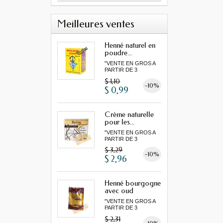
Meilleures ventes
Henné naturel en
poudre...
"VENTE EN GROS A
PARTIR DE 3
MINIMUM"...
$ 1,10
-10%
$ 0,99
Crème naturelle
pour les...
"VENTE EN GROS A
PARTIR DE 3
MINIMUM"...
$ 3,29
-10%
$ 2,96
Henné bourgogne
avec oud
"VENTE EN GROS A
PARTIR DE 3
MINIMUM"...
$ 2,31