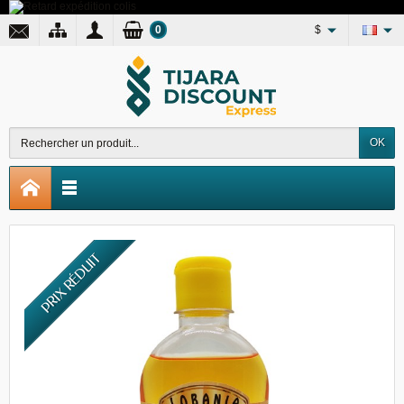
0
$
OK
PRIX RÉDUIT