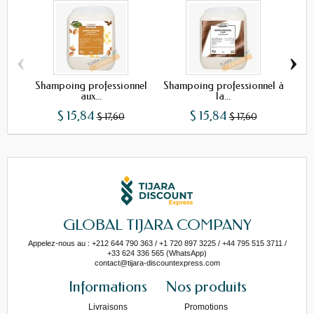
‹
›
Shampoing professionnel
Shampoing professionnel à
Sh
aux...
la...
$ 15,84
$ 15,84
$ 17,60
$ 17,60
GLOBAL TIJARA COMPANY
Appelez-nous au : +212 644 790 363 / +1 720 897 3225 / +44 795 515 3711 /
+33 624 336 565 (WhatsApp)
contact@tijara-discountexpress.com
Informations
Nos produits
Livraisons
Promotions