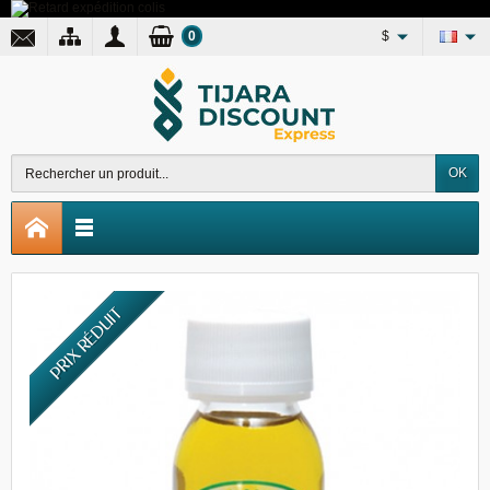
0
$
OK
PRIX RÉDUIT