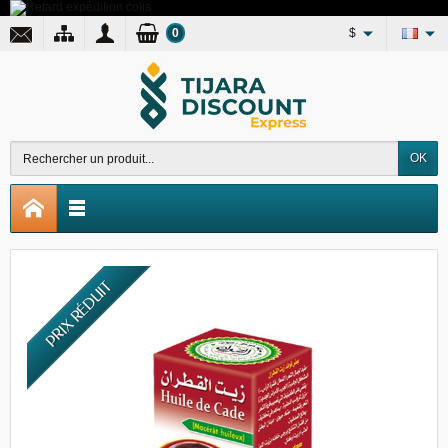
0
$
OK
PRIX RÉDUIT