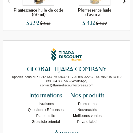
Plantessence huile de cade
Plantessence huile
(60 ml)
d'avocat...
$ 2,92
$ 4,12
$ 3,25
$ 4,58
GLOBAL TIJARA COMPANY
Appelez-nous au : +212 644 790 363 / +1 720 897 3225 / +44 795 515 3711 /
+33 624 336 565 (WhatsApp)
contact@tijara-discountexpress.com
Informations
Nos produits
Livraisons
Promotions
Questions / Réponses
Nouveautés
Plan du site
Meilleures ventes
Grossiste oriental
Private label
A propos