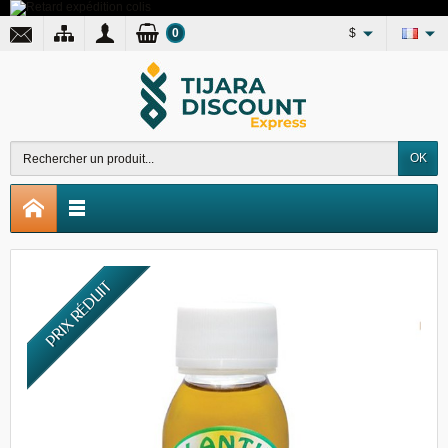
0
$
OK
PRIX RÉDUIT