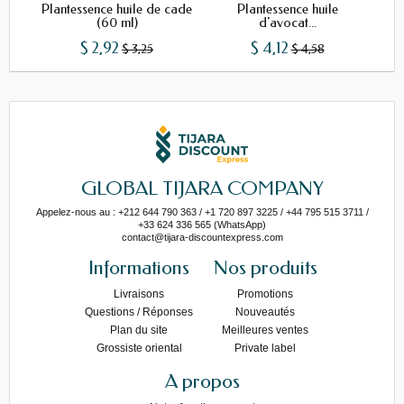
Plantessence huile de cade
Plantessence huile
(60 ml)
d'avocat...
$ 2,92
$ 4,12
$ 3,25
$ 4,58
GLOBAL TIJARA COMPANY
Appelez-nous au : +212 644 790 363 / +1 720 897 3225 / +44 795 515 3711 /
+33 624 336 565 (WhatsApp)
contact@tijara-discountexpress.com
Informations
Nos produits
Livraisons
Promotions
Questions / Réponses
Nouveautés
Plan du site
Meilleures ventes
Grossiste oriental
Private label
A propos