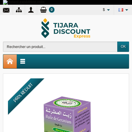
0
$
OK
PRIX RÉDUIT