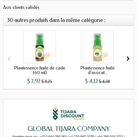
Avis clients validés
30 autres produits dans la même catégorie :
‹
›
Plantessence huile de cade
Plantessence huile
(60 ml)
d'avocat...
$ 2,92
$ 4,12
$ 3,25
$ 4,58
GLOBAL TIJARA COMPANY
Appelez-nous au : +212 644 790 363 / +1 720 897 3225 / +44 795 515 3711 /