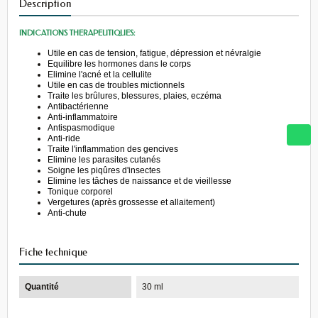
Description
INDICATIONS THERAPEUTIQUES:
Utile en cas de tension, fatigue, dépression et névralgie
Equilibre les hormones dans le corps
Elimine l'acné et la cellulite
Utile en cas de troubles mictionnels
Traite les brûlures, blessures, plaies, eczéma
Antibactérienne
Anti-inflammatoire
Antispasmodique
Anti-ride
Traite l'inflammation des gencives
Elimine les parasites cutanés
Soigne les piqûres d'insectes
Elimine les tâches de naissance et de vieillesse
Tonique corporel
Vergetures (après grossesse et allaitement)
Anti-chute
Fiche technique
Quantité
30 ml