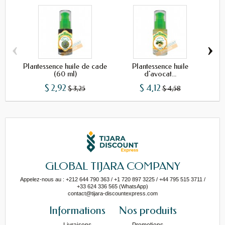
‹
›
Plantessence huile de cade
Plantessence huile
(60 ml)
d'avocat...
$ 2,92
$ 4,12
$ 3,25
$ 4,58
GLOBAL TIJARA COMPANY
Appelez-nous au : +212 644 790 363 / +1 720 897 3225 / +44 795 515 3711 /
+33 624 336 565 (WhatsApp)
contact@tijara-discountexpress.com
Informations
Nos produits
Livraisons
Promotions