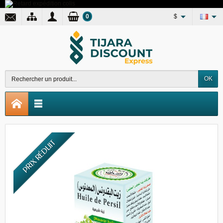
0
$
OK
PRIX RÉDUIT