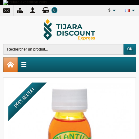
0
$
OK
PRIX RÉDUIT